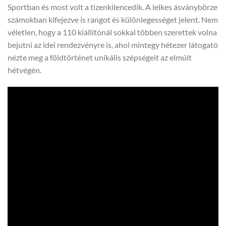
Sportban és most volt a tizenkilencedik. A lelkes ásványbörze
számokban kifejezve is rangot és különlegességet jelent. Nem
véletlen, hogy a 110 kiállítónál sokkal többen szerettek volna
bejutni az idei rendezvényre is, ahol mintegy hétezer látogató
nézte meg a földtörténet unikális szépségeit az elmúlt
hétvégén.