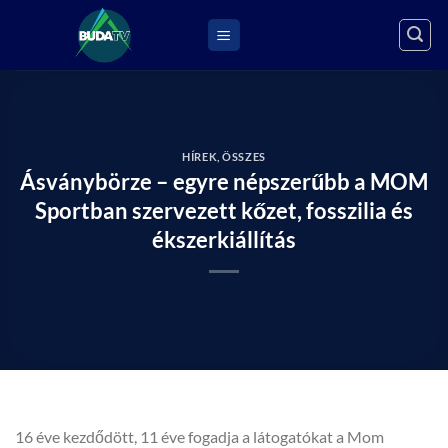
Skip
to
content
HÍREK
,
ÖSSZES
Ásványbörze – egyre népszerűbb a MOM
Sportban szervezett kőzet, fosszilia és
ékszerkiállítás
16 éve kezdődött, 11 éve fogadja a látogatókat a Mom