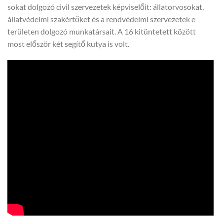
sokat dolgozó civil szervezetek képviselőit: állatorvosokat,
állatvédelmi szakértőket és a rendvédelmi szervezetek e
területen dolgozó munkatársait. A 16 kitüntetett között
most először két segítő kutya is volt.