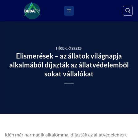
Skip
to
content
HÍREK
,
ÖSSZES
Elismerések – az állatok világnapja
alkalmából díjazták az állatvédelemből
sokat vállalókat
Idén már harmadik alkalommal díjazták az állatvédelemért