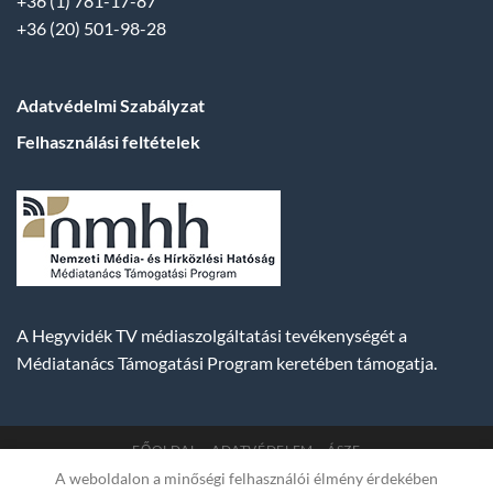
+36 (1) 781-17-87
+36 (20) 501-98-28
Adatvédelmi Szabályzat
Felhasználási feltételek
A Hegyvidék TV médiaszolgáltatási tevékenységét a
Médiatanács Támogatási Program keretében támogatja.
FŐOLDAL
ADATVÉDELEM
ÁSZF
A weboldalon a minőségi felhasználói élmény érdekében
Copyright 2007-2026 © BUDA TV |
Hegyvidék Média