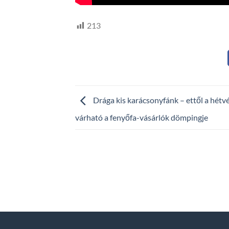
213
Drága kis karácsonyfánk – ettől a hétv
várható a fenyőfa-vásárlók dömpingje