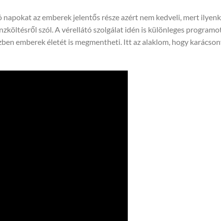
ó napokat az emberek jelentős része azért nem kedveli, mert ilyen
költésről szól. A vérellátó szolgálat idén is különleges programo
özben emberek életét is megmentheti. Itt az alaklom, hogy karácso