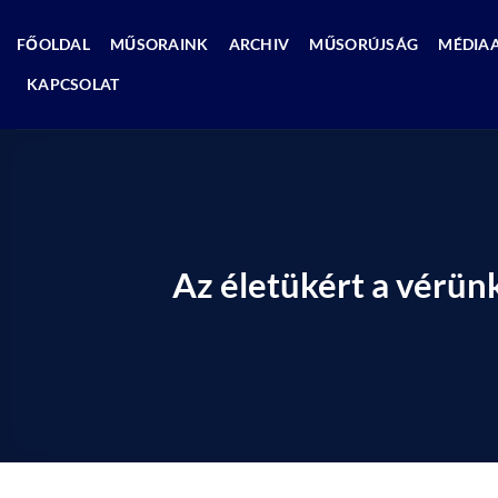
Skip
to
FŐOLDAL
MŰSORAINK
ARCHIV
MŰSORÚJSÁG
MÉDIA
content
KAPCSOLAT
Az életükért a vérün