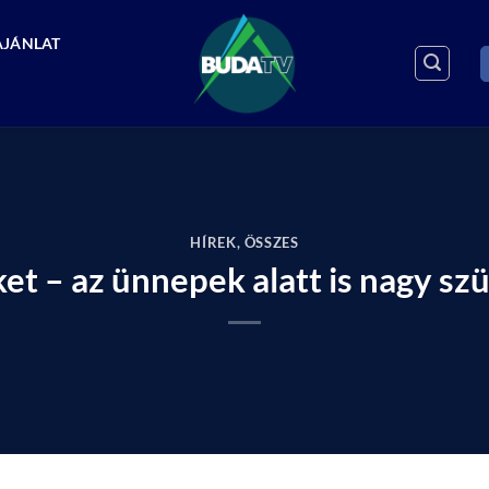
AJÁNLAT
HÍREK
,
ÖSSZES
ket – az ünnepek alatt is nagy sz