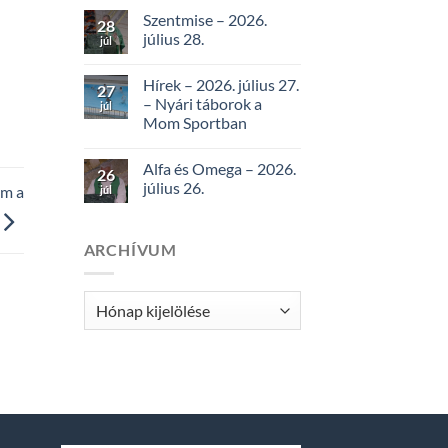
Szentmise – 2026.
28
július 28.
júl
Hírek – 2026. július 27.
27
– Nyári táborok a
júl
Mom Sportban
Alfa és Omega – 2026.
26
július 26.
em a
júl
ARCHÍVUM
Archívum