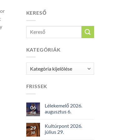
kor
KERESŐ
t
ny
KATEGÓRIÁK
Kategóriák
FRISSEK
Lélekemelő 2026.
06
augusztus 6.
aug
Kultúrpont 2026.
29
július 29.
júl