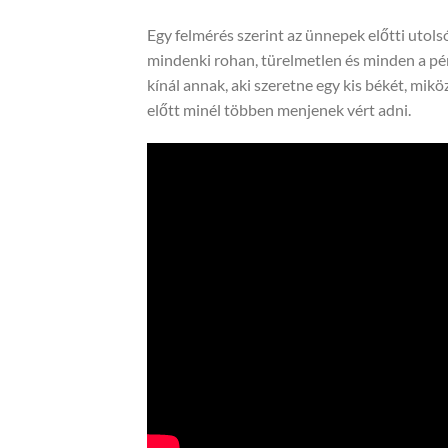
Egy felmérés szerint az ünnepek előtti utols
mindenki rohan, türelmetlen és minden a pénz
kínál annak, aki szeretne egy kis békét, mik
előtt minél többen menjenek vért adni.