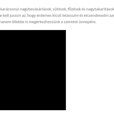
 karácsonyi nagybevásárlások, sütések, főzések és nagytakarítások 
kell jusson az, hogy érdemes kicsit lelassulni és elcsendesedni azé
 hanem lélekbe is megérkezhessünk a szeretet ünnepére.