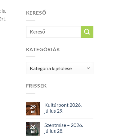
is.
KERESŐ
rt,
KATEGÓRIÁK
Kategóriák
FRISSEK
Kultúrpont 2026.
29
július 29.
júl
Szentmise – 2026.
28
július 28.
júl