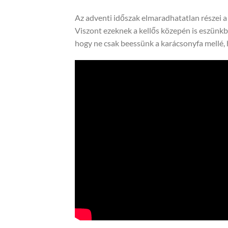
Az adventi időszak elmaradhatatlan részei a
Viszont ezeknek a kellős közepén is eszünkbe 
hogy ne csak beessünk a karácsonyfa mellé,