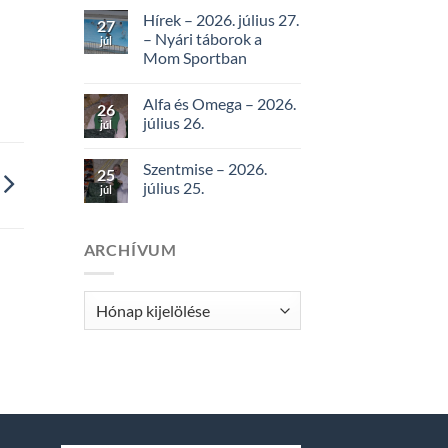
Hírek – 2026. július 27.
27
– Nyári táborok a
júl
Mom Sportban
Alfa és Omega – 2026.
26
július 26.
júl
Szentmise – 2026.
25
július 25.
júl
ARCHÍVUM
Archívum