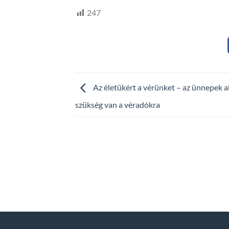
247
Az életükért a vérünket – az ünnepek al
szükség van a véradókra