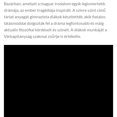
Bazárban, amelyet a magyar irodalom egyik legismertebb
drámája, az ember tragédiája inspirált. A színre színt című
tárlat anyagát gimnazista diákok készítették, akik fiatalos
látásmóddal dolgozták fel a dráma legfontosabb és máig
aktuális filozófiai kérdéseit és színeit. A diákok munkáját a
Várkapitányság szakmai zsűrije is értékelte.