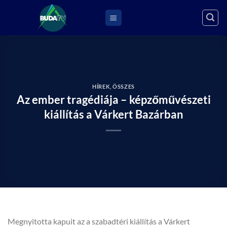
Skip
to
content
HÍREK
,
ÖSSZES
Az ember tragédiája – képzőművészeti
kiállítás a Várkert Bazárban
Megnyitotta kapuit az a szabadtéri kiállítás a Várkert