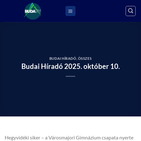
Skip
to
content
BUDAI HÍRADÓ
,
ÖSSZES
Budai Híradó 2025. október 10.
Hegyvidéki siker – a Városmajori Gimnázium csapata nyerte