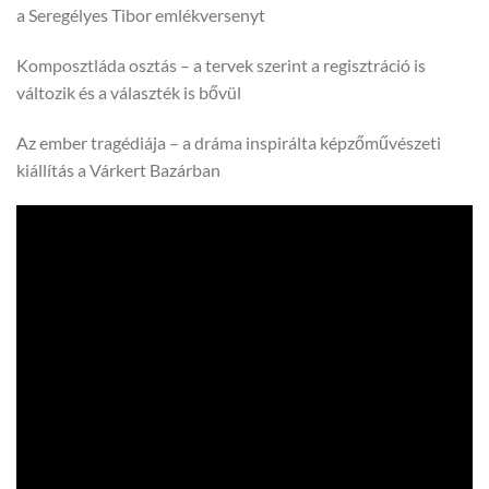
a Seregélyes Tibor emlékversenyt
Komposztláda osztás – a tervek szerint a regisztráció is
változik és a választék is bővül
Az ember tragédiája – a dráma inspirálta képzőművészeti
kiállítás a Várkert Bazárban