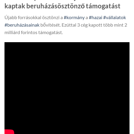
kaptak beruházásösztönző támogatást
Újabb forrásokkal ösztönzi a
#kormány
a
#hazai
#vállalatok
#beruházásainak
bővítését. Ezúttal 3 cég kapott több mint 2
milliárd forintos támogatást.