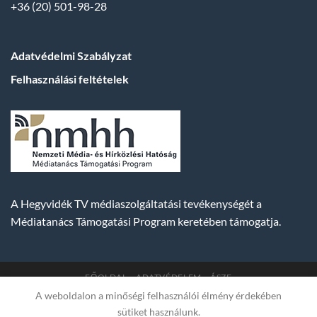
+36 (20) 501-98-28
Adatvédelmi Szabályzat
Felhasználási feltételek
A Hegyvidék TV médiaszolgáltatási tevékenységét a
Médiatanács Támogatási Program keretében támogatja.
FŐOLDAL
ADATVÉDELEM
ÁSZF
A weboldalon a minőségi felhasználói élmény érdekében
Copyright 2007-2026 © BUDA TV |
Hegyvidék Média
sütiket használunk.
Műsorszolgáltató Kft. | Budapest, Hungary, XII. Hajnóczy József