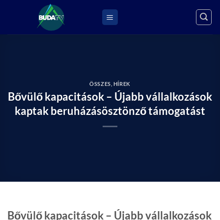
Skip
to
content
ÖSSZES
,
HÍREK
Bővülő kapacitások – Újabb vállalkozások
kaptak beruházásösztönző támogatást
Bővülő kapacitások – Újabb vállalkozások