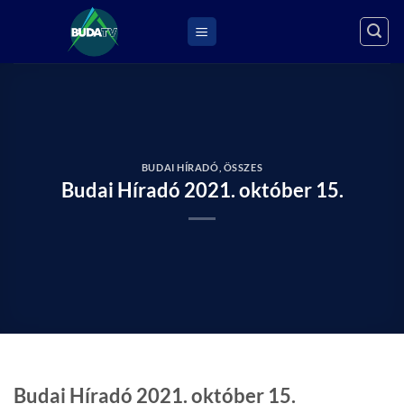
Skip
to
content
BUDAI HÍRADÓ
,
ÖSSZES
Budai Híradó 2021. október 15.
Budai Híradó 2021. október 15.