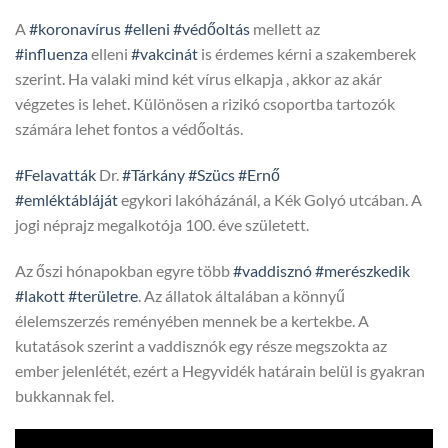
A
#koronavírus
#elleni
#védőoltás
mellett az
#influenza
elleni
#vakcinát
is érdemes kérni a szakemberek
szerint. Ha valaki mind két vírus elkapja , akkor az akár
végzetes is lehet. Különösen a rizikó csoportba tartozók
számára lehet fontos a védőoltás.
#Felavatták
Dr.
#Tárkány
#Szücs
#Ernő
#emléktábláját
egykori lakóházánál, a Kék Golyó utcában. A
jogi néprajz megalkotója 100. éve született.
Az őszi hónapokban egyre több
#vaddisznó
#merészkedik
#lakott
#területre
. Az állatok általában a könnyű
élelemszerzés reményében mennek be a kertekbe. A
kutatások szerint a vaddisznók egy része megszokta az
ember jelenlétét, ezért a Hegyvidék határain belül is gyakran
bukkannak fel.