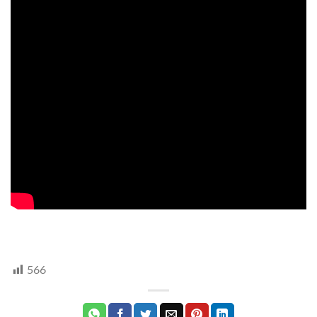
TV,
hegyvidek
566