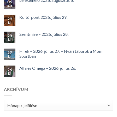
Lélekemelő 2026. augusztus 6.
06
aug
Kultúrpont 2026. július 29.
29
júl
Szentmise – 2026. július 28.
28
júl
Hírek – 2026. július 27. – Nyári táborok a Mom
27
Sportban
júl
Alfa és Omega – 2026. július 26.
26
júl
ARCHÍVUM
Archívum