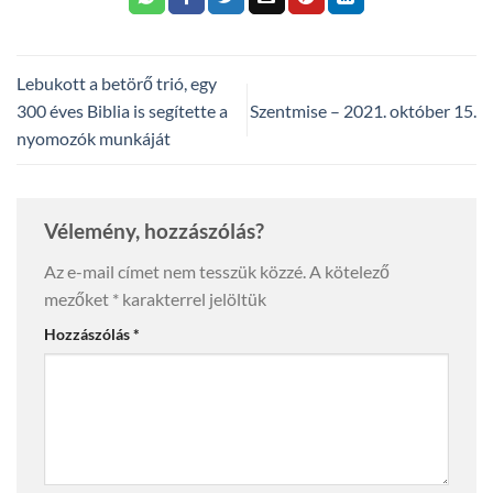
Lebukott a betörő trió, egy
300 éves Biblia is segítette a
Szentmise – 2021. október 15.
nyomozók munkáját
Vélemény, hozzászólás?
Az e-mail címet nem tesszük közzé.
A kötelező
mezőket
*
karakterrel jelöltük
Hozzászólás
*