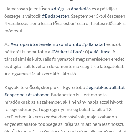
Hamarosan jelentősen
#drágul
a
#parkolás
és a pótdíjak
összege is változik
#Budapesten
. Szeptember 5-től összesen
4 várakozási zóna lesz a fővárosban’ és a díjfizetési időszak is
módosul.
Az
#európai
#történelem
#sorsfordító
#pillanatait
és azok
hátterét is bemutatja a
#Várkert
#Bazár
új
#kiállítása
. A
társadalmi és kulturális folyamatok megismerésében eredeti
és digitalizált levéltári dokumentumok segítik a látogatókat.
Az ingyenes tárlat szerdától látható.
Kígyók, teknősök, skorpiók – Egyre több
#egzotikus
#állatot
#engednek
#szabadon
Budapesten is – ezt mondta
híradónknak az a szakember, akit néhány napja azzal hívott
fel egy édesanya, hogy egy nyílméreg békát talált a 12.
kerületben. A kereskedésekben vásárolt, majd szabadon
engedett állatok többsége az időjárás miatt nem lesz hosszú
életű, de nem árt az óvatosság, mert némelyik veszélyes lehet.