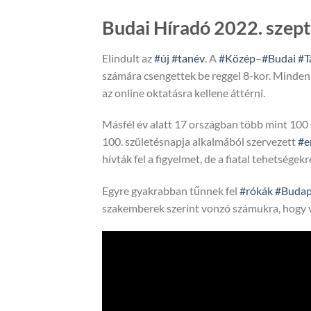
Budai Híradó 2022. szep
Elindult az
#új
#tanév
. A
#Közép
–
#Budai
#T
számára csengettek be reggel 8-kor. Minden in
az online oktatásra kellene áttérni.
Másfél év alatt 17 országban több mint 100
100. születésnapja alkalmából szervezett
#e
hívták fel a figyelmet, de a fiatal tehetségekre
Egyre gyakrabban tűnnek fel
#rókák
#Budap
szakemberek szerint vonzó számukra, hogy v