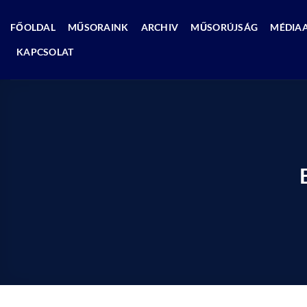
Skip
to
FŐOLDAL
MŰSORAINK
ARCHIV
MŰSORÚJSÁG
MÉDIA
content
KAPCSOLAT