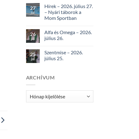
Hírek – 2026. július 27.
27
– Nyári táborok a
júl
Mom Sportban
Alfa és Omega – 2026.
26
július 26.
júl
Szentmise – 2026.
25
július 25.
júl
ARCHÍVUM
Archívum