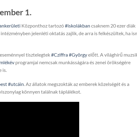
tember 1.
ankerületi
Központhoz tartozó
#iskolákban
csaknem 20 ezer diák
tézményben jelenléti oktatás zajlik, de arra is felkészültek, ha is
 eseménnyel tisztelegtek
#Cziffra
#György
előtt. A világhírű muzsi
mlékév
programjai nemcsak munkásságára és zenei örökségére
 is.
est
#utcáin
. Az állatok megszokták az emberek közelségét és a
iszonylag könnyen találnak táplálékot.