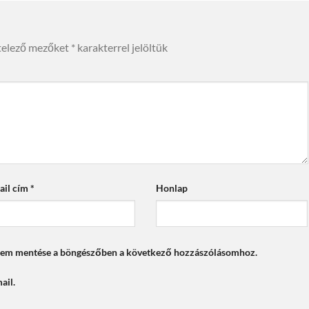
telező mezőket
*
karakterrel jelöltük
ail cím
*
Honlap
mem mentése a böngészőben a következő hozzászólásomhoz.
ail.