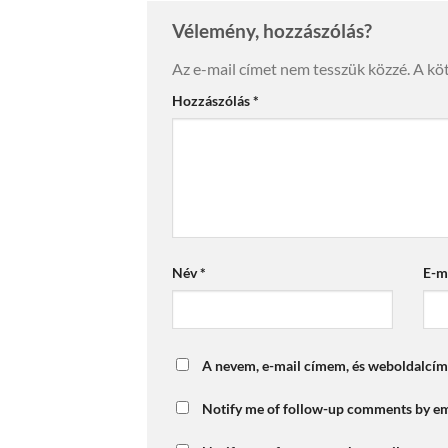
Vélemény, hozzászólás?
Az e-mail címet nem tesszük közzé.
A kö
Hozzászólás
*
Név
*
E-m
A nevem, e-mail címem, és weboldalcí
Notify me of follow-up comments by em