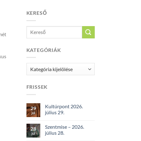
KERESŐ
mét
KATEGÓRIÁK
kus
Kategóriák
FRISSEK
Kultúrpont 2026.
29
július 29.
júl
Szentmise – 2026.
28
július 28.
júl