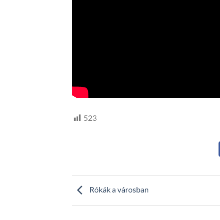
523
Rókák a városban