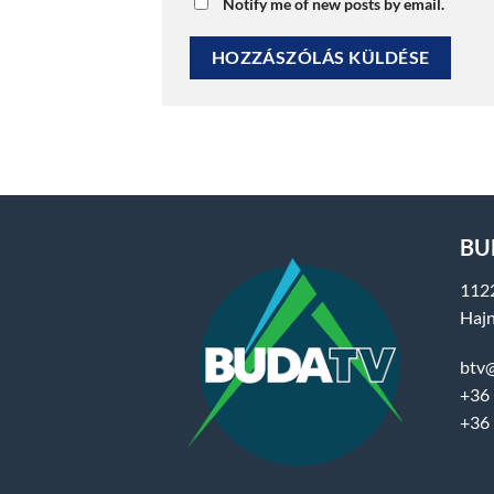
Notify me of new posts by email.
BUD
112
Hajn
btv
+36 
+36 