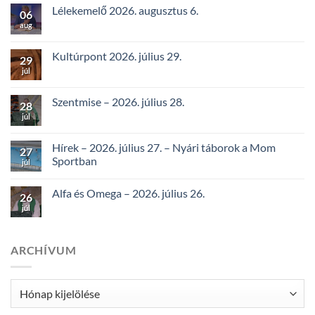
Lélekemelő 2026. augusztus 6.
06
aug
Kultúrpont 2026. július 29.
29
júl
Szentmise – 2026. július 28.
28
júl
Hírek – 2026. július 27. – Nyári táborok a Mom
27
Sportban
júl
Alfa és Omega – 2026. július 26.
26
júl
ARCHÍVUM
Archívum