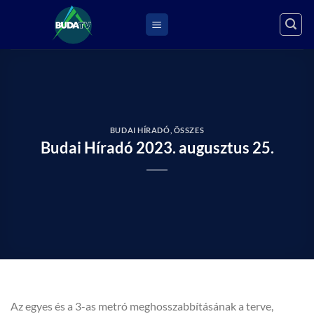
Skip
to
content
BUDAI HÍRADÓ
,
ÖSSZES
Budai Híradó 2023. augusztus 25.
Az egyes és a 3-as metró meghosszabbításának a terve,