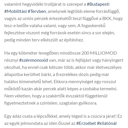
valamint hegyvidéki trolijárat is szerepel a
#Budapesti
#Mobilitási
#Tervben
, amelynek legtöbb eleme forrásfüggő,
vagyis az uniós pénzek érkezésétől teszi függővé a BKK, hogy
lesz-e belőle valaha valami, vagy sem. A fogaskerekű
fejlesztése viszont még források esetén sincs a sor elején,
pedig minden terv elkészült az építéshez.
Ha egy köbméter levegőben mindössze 200 MILLIOMOD
résznyi
#szénmonoxid
van, már az is fejfájást vagy hányingert
okozhat, ha ennél csak kétszer több, akkor már életveszélyes
állapotba kerülhet bárki, a 8 ezrelékes dózis pedig már
halálos kimenetelű lehet. Ekkora mennyiséget egy rosszul
működő kazán akár percek alatt képes a szobába termelni.
Nem véletlen, hogy a szakértők évszaktól függetlenül
figyelmeztetnek a színtelen, szagtalan gyilkosra.
Egy ádáz csata a lépcsőkkel, amely téged is a csúcsra járat! Ez
az egyik jelmondata az idén ősszel az
#Erzsébet
#kilátónál