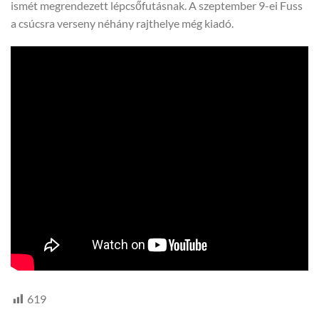
ismét megrendezett lépcsőfutásnak. A szeptember 9-ei Fuss
a csúcsra verseny néhány rajthelye még kiadó.
619