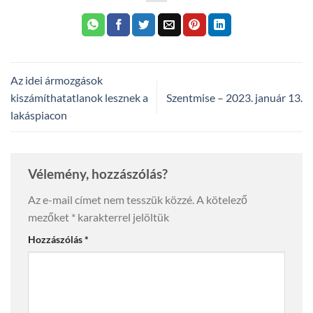
Az idei ármozgások
kiszámíthatatlanok lesznek a
Szentmise – 2023. január 13.
lakáspiacon
Vélemény, hozzászólás?
Az e-mail címet nem tesszük közzé.
A kötelező
mezőket
*
karakterrel jelöltük
Hozzászólás
*