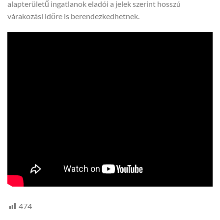
alapterületű ingatlanok eladói a jelek szerint hosszú
várakozási időre is berendezkedhetnek.
474