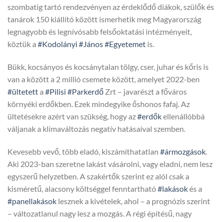
szombatig tartó rendezvényen az érdeklődő diákok, szülők és
tanárok 150 kiállító között ismerhetik meg Magyarország
legnagyobb és legnívósabb felsőoktatási intézményeit,
köztük a
#Kodolányi
#János
#Egyetemet
is.
Bükk, kocsányos és kocsánytalan tölgy, cser, juhar és kőris is
van a között a 2 millió csemete között, amelyet 2022-ben
#ültetett
a
#Pilisi
#Parkerdő
Zrt – javarészt a főváros
környéki erdőkben. Ezek mindegyike őshonos fafaj. Az
ültetésekre azért van szükség, hogy az
#erdők
ellenállóbbá
váljanak a klímaváltozás negatív hatásaival szemben.
Kevesebb vevő, több eladó, kiszámíthatatlan
#ármozgások
.
Aki 2023-ban szeretne lakást vásárolni, vagy eladni, nem lesz
egyszerű helyzetben. A szakértők szerint ez alól csak a
kisméretű, alacsony költséggel fenntartható
#lakások
és a
#panellakások
lesznek a kivételek, ahol – a prognózis szerint
– változatlanul nagy lesz a mozgás. A régi építésű, nagy