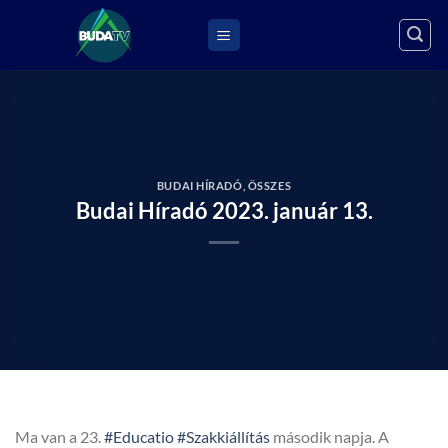
Skip
to
content
BUDAI HÍRADÓ
,
ÖSSZES
Budai Híradó 2023. január 13.
Ma van a 23.
#Educatio
#Szakkiállítás
második napja. A