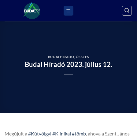
Skip
to
content
BUDAI HÍRADÓ
,
ÖSSZES
Budai Híradó 2023. július 12.
Megújult a
#Kútvölgyi
#Klinikai
#tömb
, ahova a Szent János