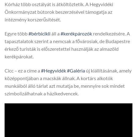
Kórház több osztályát is átköltöztetik. A Hegyvidéki
Önkormányzat bútorok beszerzésével támogatja az
intézmény korszerűsítését.
Egyre több
#bérbicikli
áll a
#kerékpározók
rendelkezésére. A
tapasztalatok szerint a nemcsak a fővárosiak, de Budapestre
érkező turisták is előszeretettel használják az almazöld
kerékpárokat.
Cicc – ez a címe a
#Hegyvidék
#Galéria
új kiállításának, amely
középpontjában a macskák állnak. A kortárs alkotók
munkáiból álló tárlat azt mutatja be, mennyire sok mindet
szimbolizálhatnak a házikedvencek.