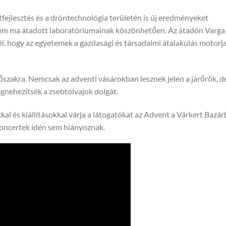
tfejlesztés és a dróntechnológia területén is új eredményeket
em ma átadott laboratóriumainak köszönhetően. Az átadón Varga
l, hogy az egyetemek a gazdasági és társadalmi átalakulás motorja
őszakra. Nemcsak az adventi vásárokban lesznek jelen a járőrök, d
gnehezítsék a zsebtolvajok dolgát.
al és kiállításokkal várja a látogatókat az Advent a Várkert Bazá
koncertek idén sem hiányoznak.