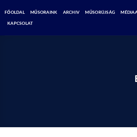
Skip
to
FŐOLDAL
MŰSORAINK
ARCHIV
MŰSORÚJSÁG
MÉDIA
content
KAPCSOLAT