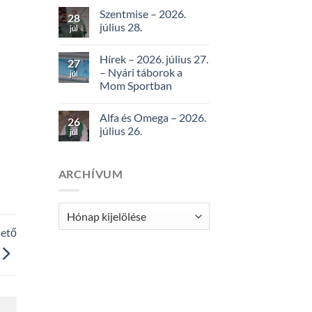
Szentmise – 2026.
28
július 28.
júl
Hírek – 2026. július 27.
27
– Nyári táborok a
júl
Mom Sportban
Alfa és Omega – 2026.
26
július 26.
júl
ARCHÍVUM
Archívum
hető