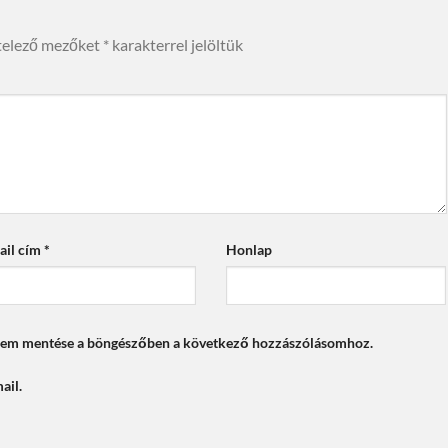
telező mezőket
*
karakterrel jelöltük
ail cím
*
Honlap
mem mentése a böngészőben a következő hozzászólásomhoz.
ail.