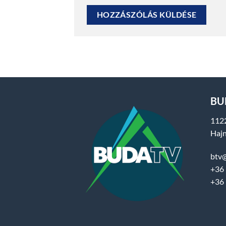
BUD
112
Hajn
btv
+36 
+36 