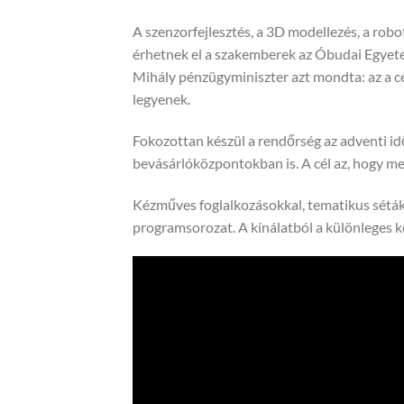
A szenzorfejlesztés, a 3D modellezés, a robo
érhetnek el a szakemberek az Óbudai Egyet
Mihály pénzügyminiszter azt mondta: az a cé
legyenek.
Fokozottan készül a rendőrség az adventi id
bevásárlóközpontokban is. A cél az, hogy me
Kézműves foglalkozásokkal, tematikus sétákk
programsorozat. A kínálatból a különleges 