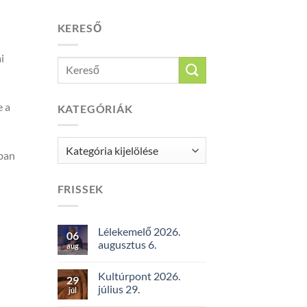
KERESŐ
i
e a
KATEGÓRIÁK
Kategóriák
rban
FRISSEK
Lélekemelő 2026.
06
augusztus 6.
aug
Kultúrpont 2026.
29
július 29.
júl