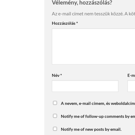
Vélemény, hozzászólás?
Az e-mail címet nem tesszük közzé.
A kö
Hozzászólás
*
Név
*
E-m
A nevem, e-mail címem, és weboldalcí
Notify me of follow-up comments by em
Notify me of new posts by email.