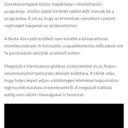
Szeretetszolgálat közös, hajléktalan-rehabilitációs
programja. Jövőre újabb 14 fedél nélkül élőt vonnak be a
programba. A cél az, hogy az érintettek személyre szabott
segítséget kapjanak az újrakezdéshez.
A Buda-környéki erdőket sem kímélik a klímaváltozás
következményei. A hosszabb, csapadékmentes időszakok sok
fa pusztulását okozták az elmúlt évben.
Megújult a Vármúzeum gótikus szoborleletet és az Anjou-
selyemkárpitot bemutató állandó kiállítása. A tárlat célja,
hogy teljes képet adjon a különleges leletekkel kapcsolatos
legfrissebb kutatási eredményekről. A megújult kiállítás
eddig nem látott ritkaságokat is bemutat.