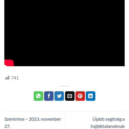
741
Szentmise – 2023. november
Újabb segítség a
27.
hajléktalanoknak