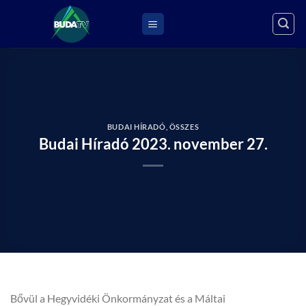
Skip
to
content
BUDAI HÍRADÓ
,
ÖSSZES
Budai Híradó 2023. november 27.
Bővül a Hegyvidéki Önkormányzat és a Máltai