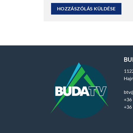
BUD
112
Hajn
btv
+36 
+36 