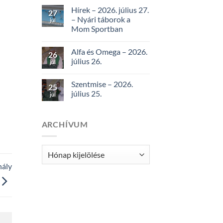
Hírek – 2026. július 27.
27
– Nyári táborok a
júl
Mom Sportban
Alfa és Omega – 2026.
26
július 26.
júl
Szentmise – 2026.
25
július 25.
júl
ARCHÍVUM
Archívum
hály