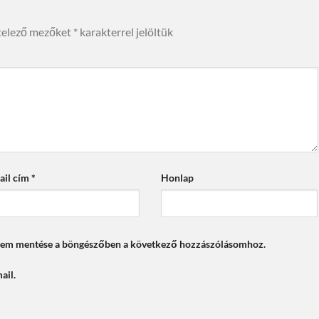
telező mezőket
*
karakterrel jelöltük
ail cím
*
Honlap
mem mentése a böngészőben a következő hozzászólásomhoz.
ail.