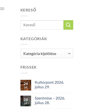
710
KERESŐ
KATEGÓRIÁK
Kategóriák
FRISSEK
Kultúrpont 2026.
29
július 29.
júl
Szentmise – 2026.
28
július 28.
júl