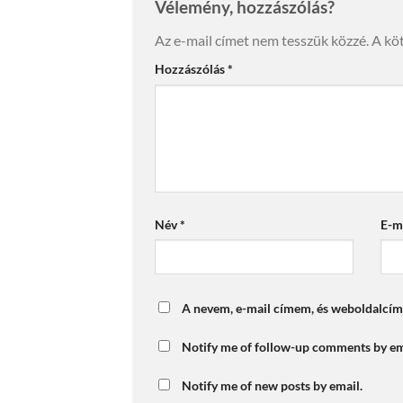
Vélemény, hozzászólás?
Az e-mail címet nem tesszük közzé.
A kö
Hozzászólás
*
Név
*
E-m
A nevem, e-mail címem, és weboldalcí
Notify me of follow-up comments by em
Notify me of new posts by email.