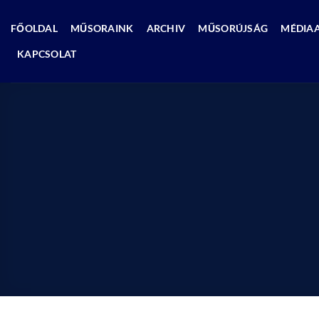
Skip
to
FŐOLDAL
MŰSORAINK
ARCHIV
MŰSORÚJSÁG
MÉDIA
content
KAPCSOLAT