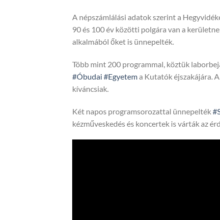
A népszámlálási adatok szerint a Hegyvidék
90 és 100 év közötti polgára van a kerületn
alkalmából őket is ünnepelték.
Több mint 200 programmal, köztük laborbejá
#Óbudai
#Egyetem
a Kutatók éjszakájára. A
kíváncsiak.
Két napos programsorozattal ünnepelték
#
kézműveskedés és koncertek is várták az ér