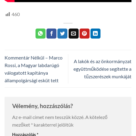
460
Kommentár Nélkül – Marco
A lakók és az önkormányzat
Rossi, a Magyar labdarúgó
együttműködése segítette a
válogatott kapitánya
tűzszerészek munkáját
állampolgársági esküt tett
Vélemény, hozzászólás?
Az e-mail címet nem tesszük közzé.
A kötelező
mezőket
*
karakterrel jelöltük
Hozzászólás
*