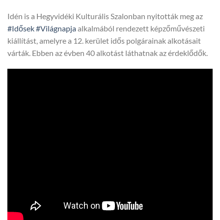
Idén is a Hegyvidéki Kulturális Szalonban nyitották meg az
#Idősek
#Világnapja
alkalmából rendezett képzőművészeti
kiállítást, amelyre a 12. kerület idős polgárainak alkotásait
várták. Ebben az évben 40 alkotást láthatnak az érdeklődők.