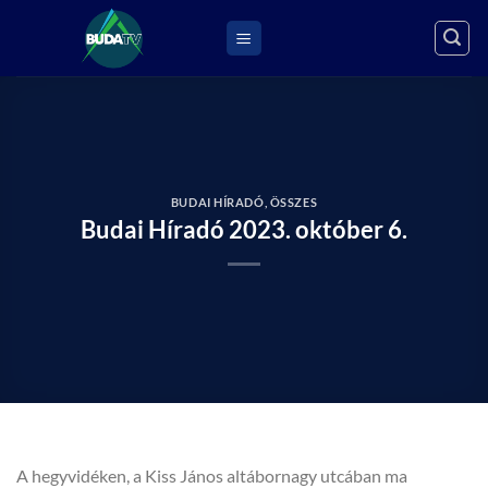
Skip
to
content
BUDAI HÍRADÓ
,
ÖSSZES
Budai Híradó 2023. október 6.
A hegyvidéken, a Kiss János altábornagy utcában ma