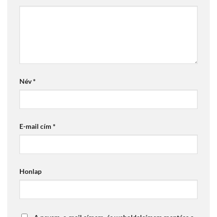
Név
*
E-mail cím
*
Honlap