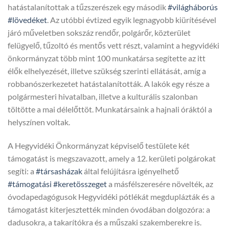
hatástalanítottak a tűzszerészek egy második
#világháborús
#lövedéket
. Az utóbbi évtized egyik legnagyobb kiürítésével
járó műveletben sokszáz rendőr, polgárőr, közterület
felügyelő, tűzoltó és mentős vett részt, valamint a hegyvidéki
önkormányzat több mint 100 munkatársa segítette az itt
élők elhelyezését, illetve szükség szerinti ellátását, amíg a
robbanószerkezetet hatástalanították. A lakók egy része a
polgármesteri hivatalban, illetve a kulturális szalonban
töltötte a mai délelőttöt. Munkatársaink a hajnali óráktól a
helyszínen voltak.
A Hegyvidéki Önkormányzat képviselő testülete két
támogatást is megszavazott, amely a 12. kerületi polgárokat
segíti: a
#társasházak
által felújításra igényelhető
#támogatási
#keretösszeget
a másfélszeresére növelték, az
óvodapedagógusok Hegyvidéki pótlékát megduplázták és a
támogatást kiterjesztették minden óvodában dolgozóra: a
dadusokra, a takarítókra és a műszaki szakemberekre is.