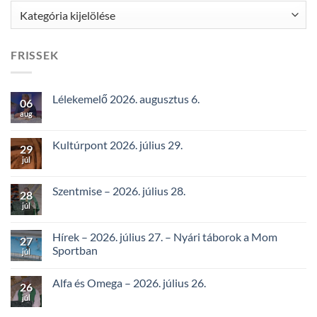
Kategóriák
FRISSEK
Lélekemelő 2026. augusztus 6.
06
aug
Kultúrpont 2026. július 29.
29
júl
Szentmise – 2026. július 28.
28
júl
Hírek – 2026. július 27. – Nyári táborok a Mom
27
Sportban
júl
Alfa és Omega – 2026. július 26.
26
júl