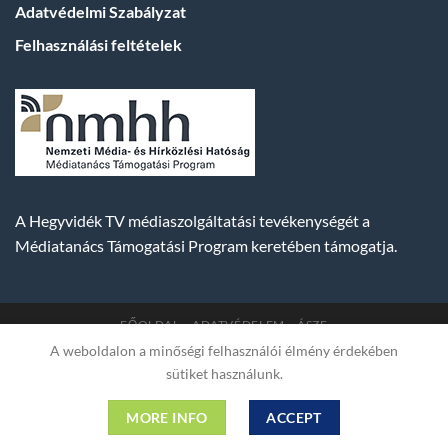
Adatvédelmi Szabályzat
Felhasználási feltételek
A Hegyvidék TV médiaszolgáltatási tevékenységét a
Médiatanács Támogatási Program keretében támogatja.
FŐOLDAL
ADATVÉDELEM
ÁSZF
A weboldalon a minőségi felhasználói élmény érdekében
Copyright 2007-2026 © BUDA TV |
Hegyvidék Média
sütiket használunk.
Műsorszolgáltató Kft. | Budapest, Hungary, XII. Hajnóczy József
utca 2. fszt. | Cg. 01-09-882523 | A weboldal 256 bit SSL COMODO
MORE INFO
ACCEPT
titkosítással védve