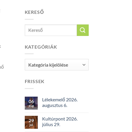
z
KERESŐ
k
KATEGÓRIÁK
Kategóriák
nő
FRISSEK
Lélekemelő 2026.
06
augusztus 6.
aug
Kultúrpont 2026.
29
július 29.
júl