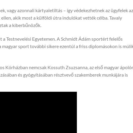
ések, vagy azonnali kártyaletiltás – így védekezhetnek az ügyfelek a
llen, akik most a külföldi útra indulókat vették célba. Tavaly
oztak a kiberbűnözők.
t a Testnevelési Egyetemen. A Schmidt Ádám sportért felelős
 a magyar sport további sikere ezentúl a friss diplomásokon is múli
nos Kórházban nemcsak Kossuth Zsuzsanna, az első magyar ápoló
dozásában és gyógyításában résztvevő szakemberek munkájára is