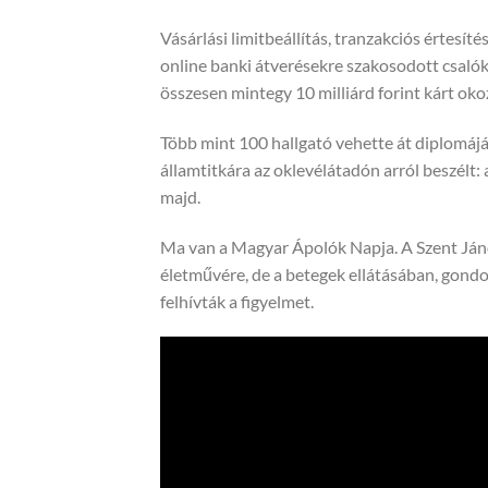
Vásárlási limitbeállítás, tranzakciós értesít
online banki átverésekre szakosodott csalók e
összesen mintegy 10 milliárd forint kárt ok
Több mint 100 hallgató vehette át diplomájá
államtitkára az oklevélátadón arról beszélt:
majd.
Ma van a Magyar Ápolók Napja. A Szent Já
életművére, de a betegek ellátásában, gon
felhívták a figyelmet.