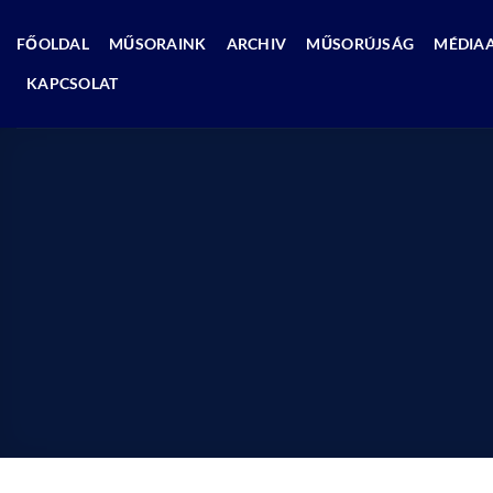
Skip
to
FŐOLDAL
MŰSORAINK
ARCHIV
MŰSORÚJSÁG
MÉDIA
content
KAPCSOLAT