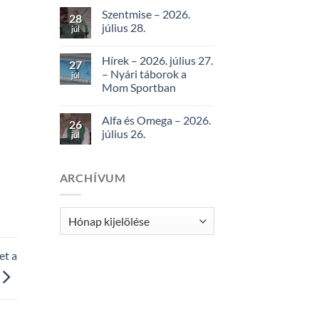
Szentmise – 2026.
28
július 28.
júl
Hírek – 2026. július 27.
27
– Nyári táborok a
júl
Mom Sportban
Alfa és Omega – 2026.
26
július 26.
júl
ARCHÍVUM
Archívum
et a