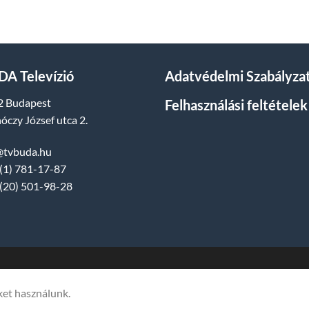
A Televízió
Adatvédelmi Szabályza
2 Budapest
Felhasználási feltételek
óczy József utca 2.
@tvbuda.hu
(1) 781-17-87
(20) 501-98-28
dia Műsorszolgáltató Kft. | Budapest, Hungary, XII. Hajnóczy József utca 
ket használunk.