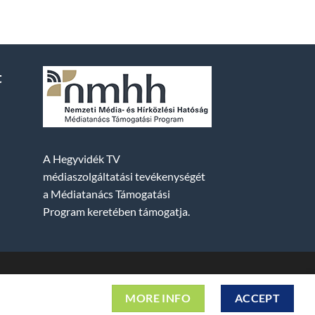
t
A Hegyvidék TV
médiaszolgáltatási tevékenységét
a Médiatanács Támogatási
Program keretében támogatja.
2. fszt. | Cg. 01-09-882523 | A weboldal 256 bit
MORE INFO
ACCEPT