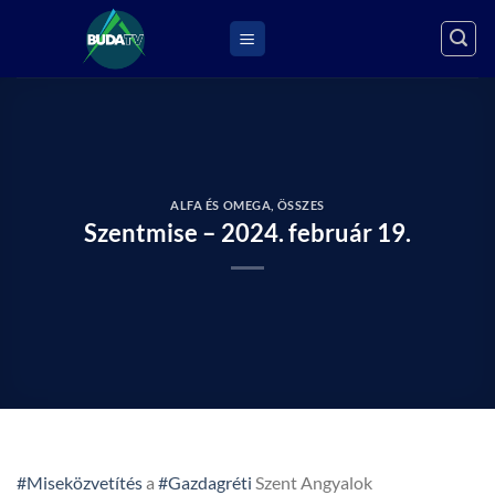
Skip
to
content
ALFA ÉS OMEGA
,
ÖSSZES
Szentmise – 2024. február 19.
#Miseközvetítés
a
#Gazdagréti
Szent Angyalok