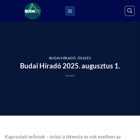
Skip
to
content
BUDAI HÍRADÓ
,
ÖSSZES
Budai Híradó 2025. augusztus 1.
Kapcsolati erőszak – óriási a látencia és sok esetben az