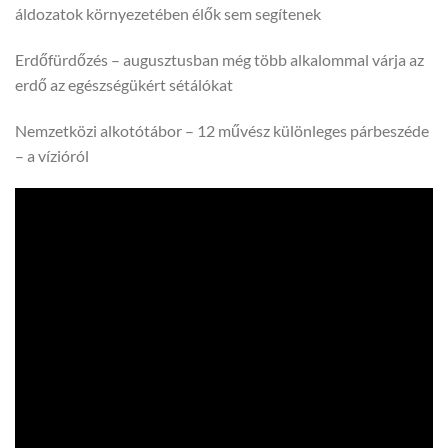
áldozatok környezetében élők sem segítenek
Erdőfürdőzés – augusztusban még több alkalommal várja az
erdő az egészségükért sétálókat
Nemzetközi alkotótábor – 12 művész különleges párbeszéde
– a vízióról