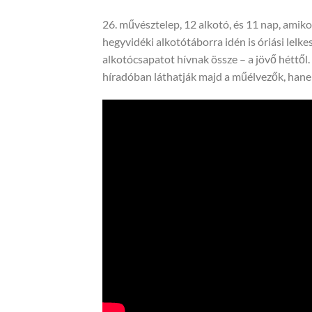
26. művésztelep, 12 alkotó, és 11 nap, amik
hegyvidéki alkotótáborra idén is óriási lelk
alkotócsapatot hívnak össze – a jövő héttől
híradóban láthatják majd a műélvezők, hane