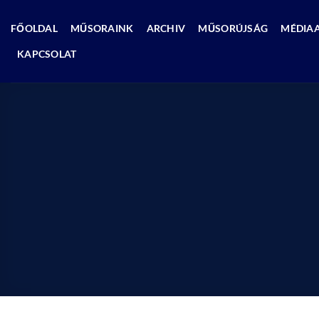
Skip
to
FŐOLDAL
MŰSORAINK
ARCHIV
MŰSORÚJSÁG
MÉDIA
content
KAPCSOLAT