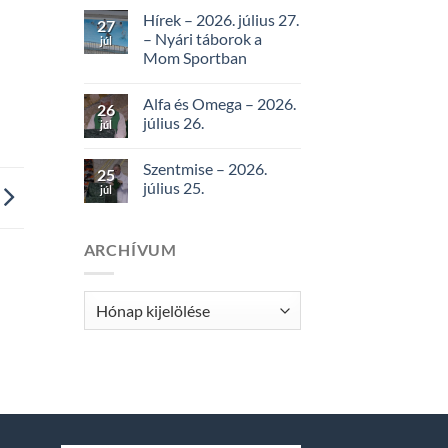
Hírek – 2026. július 27.
27
– Nyári táborok a
júl
Mom Sportban
Alfa és Omega – 2026.
26
július 26.
júl
Szentmise – 2026.
25
július 25.
júl
ARCHÍVUM
Archívum