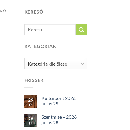
n. A
KERESŐ
KATEGÓRIÁK
Kategóriák
FRISSEK
Kultúrpont 2026.
29
július 29.
júl
Szentmise – 2026.
28
július 28.
júl