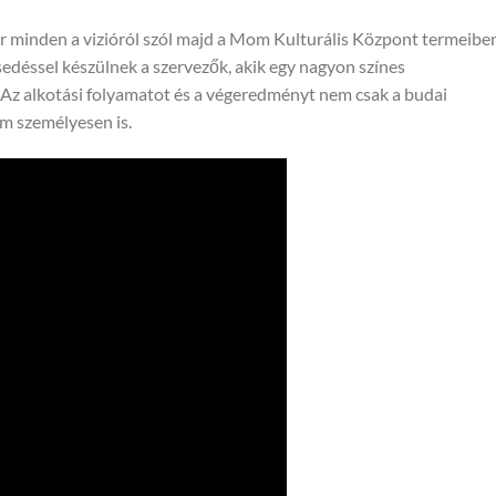
or minden a vizióról szól majd a Mom Kulturális Központ termeibe
esedéssel készülnek a szervezők, akik egy nagyon színes
. Az alkotási folyamatot és a végeredményt nem csak a budai
m személyesen is.