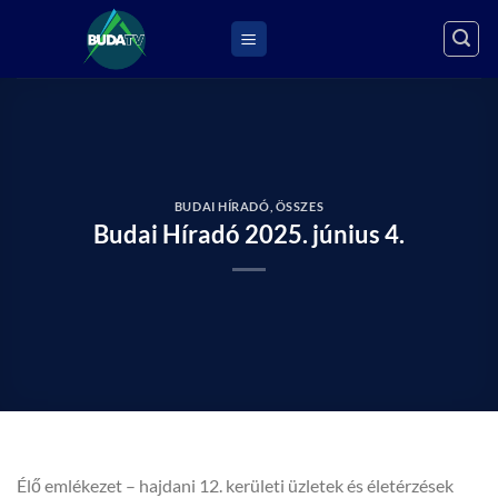
Skip
to
content
BUDAI HÍRADÓ
,
ÖSSZES
Budai Híradó 2025. június 4.
Élő emlékezet – hajdani 12. kerületi üzletek és életérzések