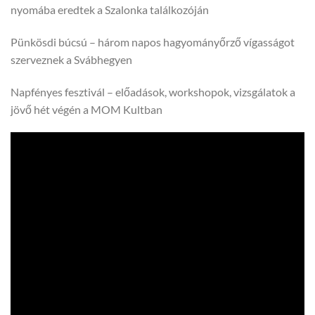
nyomába eredtek a Szalonka találkozóján
Pünkösdi búcsú – három napos hagyományőrző vígasságot
szerveznek a Svábhegyen
Napfényes fesztivál – előadások, workshopok, vizsgálatok a
jövő hét végén a MOM Kultban