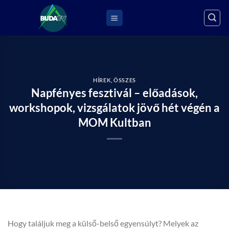
Skip
to
content
HÍREK
,
ÖSSZES
Napfényes fesztivál – előadások,
workshopok, vizsgálatok jövő hét végén a
MOM Kultban
Hogy találjuk meg a külső-belső egyensúlyt? Melyek az