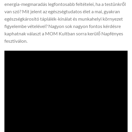
energia-megmaradás legfontosabb feltételei, ha a testünkről
van szó? Mit jelent az egészségtudatos élet a mai, gyakran
egészségkárosító táplálék-kínálat és munkahelyi környezet
figyelembe vételével? Nagyon sok nagyon fontos kérdésre
kaphatnak választ a MOM Kultban sorra kerülő Napfényes
fesztiválon.