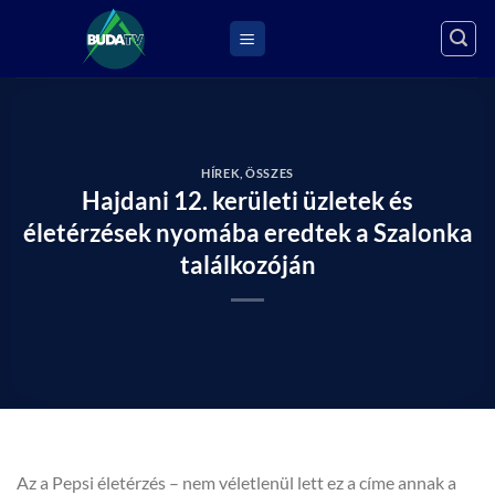
Skip
to
content
HÍREK
,
ÖSSZES
Hajdani 12. kerületi üzletek és
életérzések nyomába eredtek a Szalonka
találkozóján
Az a Pepsi életérzés – nem véletlenül lett ez a címe annak a