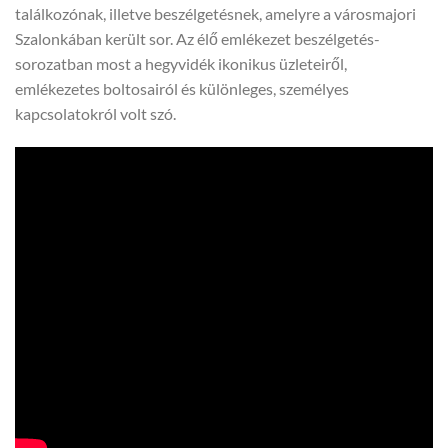
találkozónak, illetve beszélgetésnek, amelyre a városmajori
Szalonkában került sor. Az élő emlékezet beszélgetés-
sorozatban most a hegyvidék ikonikus üzleteiről,
emlékezetes boltosairól és különleges, személyes
kapcsolatokról volt szó.