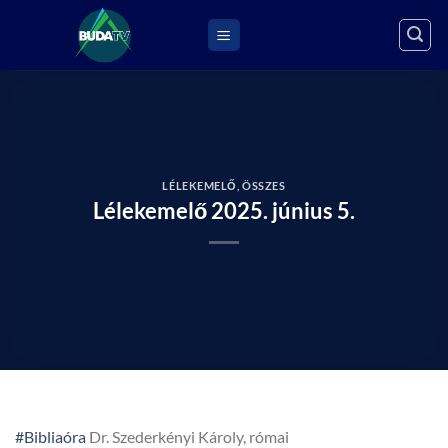
Skip
to
content
LÉLEKEMELŐ
,
ÖSSZES
Lélekemelő 2025. június 5.
#Bibliaóra
Dr. Szederkényi Károly, római