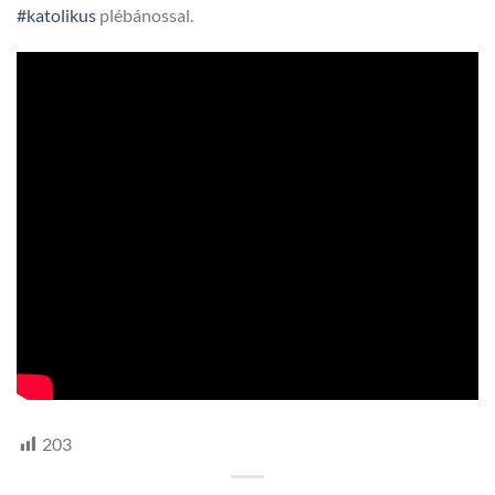
#katolikus
plébánossal.
203