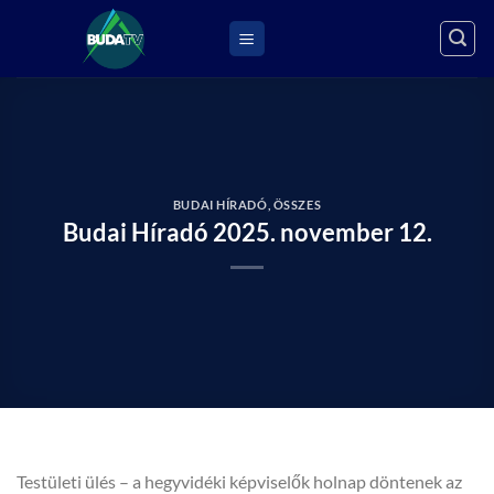
Skip
to
content
BUDAI HÍRADÓ
,
ÖSSZES
Budai Híradó 2025. november 12.
Testületi ülés – a hegyvidéki képviselők holnap döntenek az