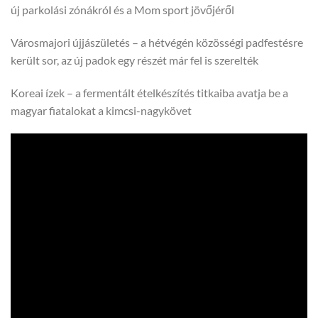
új parkolási zónákról és a Mom sport jövőjéről
Városmajori újjászületés – a hétvégén közösségi padfestésre
került sor, az új padok egy részét már fel is szerelték
Koreai ízek – a fermentált ételkészítés titkaiba avatja be a
magyar fiatalokat a kimcsi-nagykövet