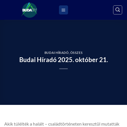
Skip
to
content
BUDAI HÍRADÓ
,
ÖSSZES
Budai Híradó 2025. október 21.
Akik túlélték a halált – családtörténeten keresztül mutatták