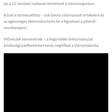
be a 12. kerületi nyilasok rémtetteit a Városmajorban.
Közel a természethez – sok iskola a környezeti értékekre és
az egészséges életmódra hívta fel a figyelmet a pihenő-
munkanapon
Művészek kerestetnek – a hegyvidéki önkormányzat
közösségi padfestéshez keres segítőket a Városmajorba