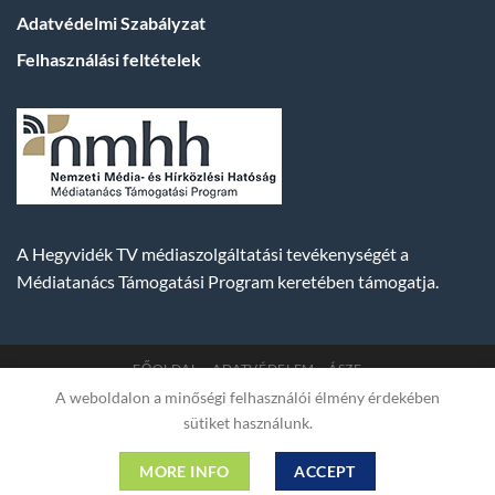
Adatvédelmi Szabályzat
Felhasználási feltételek
A Hegyvidék TV médiaszolgáltatási tevékenységét a
Médiatanács Támogatási Program keretében támogatja.
FŐOLDAL
ADATVÉDELEM
ÁSZF
A weboldalon a minőségi felhasználói élmény érdekében
Copyright 2007-2026 © BUDA TV |
Hegyvidék Média
sütiket használunk.
Műsorszolgáltató Kft. | Budapest, Hungary, XII. Hajnóczy József
utca 2. fszt. | Cg. 01-09-882523 | A weboldal 256 bit SSL COMODO
MORE INFO
ACCEPT
titkosítással védve