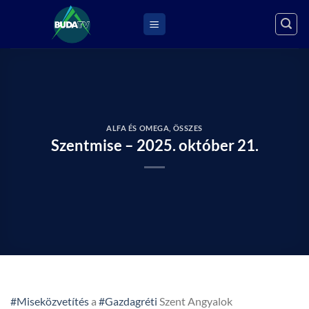
Skip
to
content
ALFA ÉS OMEGA
,
ÖSSZES
Szentmise – 2025. október 21.
#Miseközvetítés
a
#Gazdagréti
Szent Angyalok