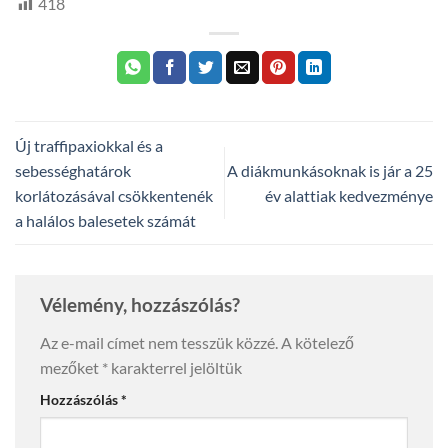
418
Új traffipaxiokkal és a
sebességhatárok
A diákmunkásoknak is jár a 25
korlátozásával csökkentenék
év alattiak kedvezménye
a halálos balesetek számát
Vélemény, hozzászólás?
Az e-mail címet nem tesszük közzé.
A kötelező
mezőket
*
karakterrel jelöltük
Hozzászólás
*