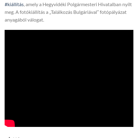
#kiállítás
, amely a Hegyvidéki Polgármesteri Hivatalban nyílt
meg. A fotókiállítás a „Találkozás Bulgáriával” fotópályázat
anyagából válogat.