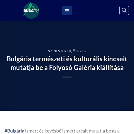
Skip
to
content
SZÍNES HÍREK
,
ÖSSZES
Bulgária természeti és kulturális kincseit
mutatja be a Folyosó Galéria kiállítása
#Bulgária
ismert és kevésbé ismert arcait mutatja be az a