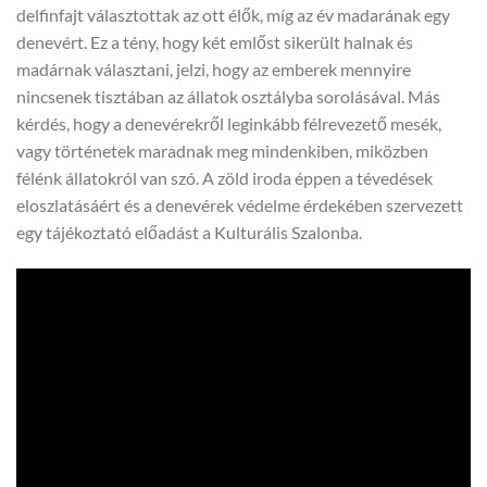
delfinfajt választottak az ott élők, míg az év madarának egy
denevért. Ez a tény, hogy két emlőst sikerült halnak és
madárnak választani, jelzi, hogy az emberek mennyire
nincsenek tisztában az állatok osztályba sorolásával. Más
kérdés, hogy a denevérekről leginkább félrevezető mesék,
vagy történetek maradnak meg mindenkiben, miközben
félénk állatokról van szó. A zöld iroda éppen a tévedések
eloszlatásáért és a denevérek védelme érdekében szervezett
egy tájékoztató előadást a Kulturális Szalonba.