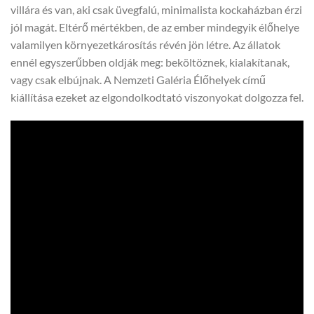
villára és van, aki csak üvegfalú, minimalista kockaházban érzi
jól magát. Eltérő mértékben, de az ember mindegyik élőhelye
valamilyen környezetkárosítás révén jön létre. Az állatok
ennél egyszerűbben oldják meg: beköltöznek, kialakítanak,
vagy csak elbújnak. A Nemzeti Galéria Élőhelyek című
kiállítása ezeket az elgondolkodtató viszonyokat dolgozza fel.