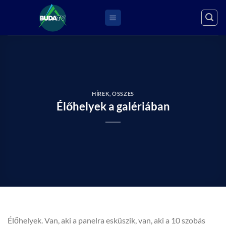
Skip
to
content
HÍREK
,
ÖSSZES
Élőhelyek a galériában
Élőhelyek. Van, aki a panelra esküszik, van, aki a 10 szobás