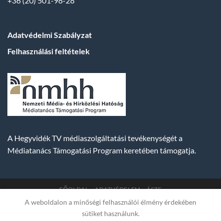
+36 (20) 501-98-28
Adatvédelmi Szabályzat
Felhasználási feltételek
A Hegyvidék TV médiaszolgáltatási tevékenységét a
Médiatanács Támogatási Program keretében támogatja.
FŐOLDAL
ADATVÉDELEM
ÁSZF
A weboldalon a minőségi felhasználói élmény érdekében
Copyright 2007-2026 © BUDA TV |
Hegyvidék Média
sütiket használunk.
Műsorszolgáltató Kft. | Budapest, Hungary, XII. Hajnóczy József