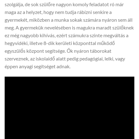
szolgálja, de sok szülőre nagyon komoly feladatot ró már
maga az a helyzet, hogy nem tudja rábízni senkire a
gyermekét, miközben a munka sokak számára nyáron sem áll
meg. A gyermekük nevelésében is magukra maradt szülőknek
ez még nagyobb kihívás, ezért számukra szinte megváltás a
hegyvidéki, illetve 8-dik kerületi központtal működő
egyszülős központ segítsége. Ők nyáron táborokat
szerveznek, az iskolaidő alatt pedig pedagógiai, lelki, vagy
éppen anyagi segítséget adnak.