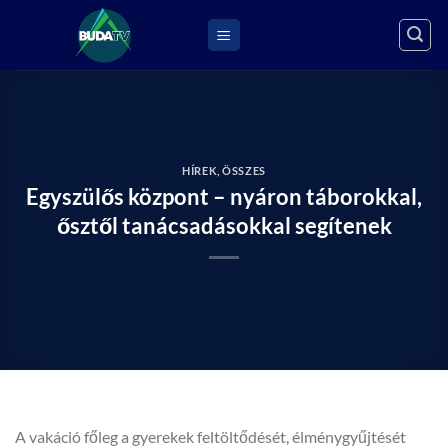
Skip
to
content
HÍREK
,
ÖSSZES
Egyszülős központ – nyáron táborokkal,
ősztől tanácsadásokkal segítenek
A vakáció főleg a gyerekek feltöltődését, élménygyűjtését