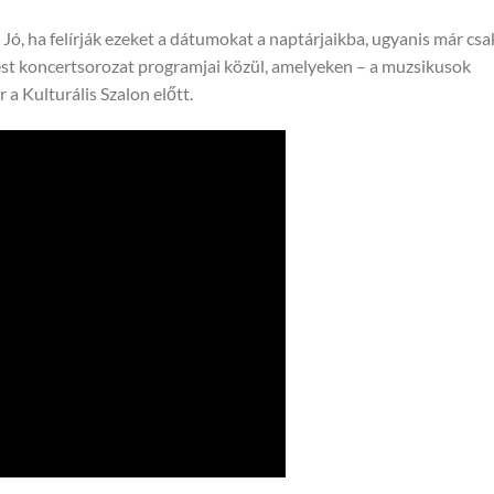
 Jó, ha felírják ezeket a dátumokat a naptárjaikba, ugyanis már csa
st koncertsorozat programjai közül, amelyeken – a muzsikusok
 a Kulturális Szalon előtt.