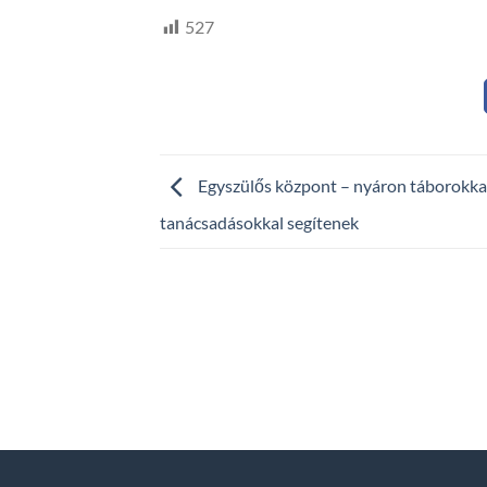
527
Egyszülős központ – nyáron táborokkal
tanácsadásokkal segítenek