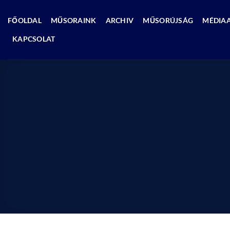
Skip
to
FŐOLDAL
MŰSORAINK
ARCHIV
MŰSORÚJSÁG
MÉDIA
content
KAPCSOLAT