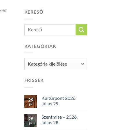
k ez
KERESŐ
KATEGÓRIÁK
Kategóriák
FRISSEK
Kultúrpont 2026.
29
július 29.
júl
Szentmise – 2026.
28
július 28.
júl