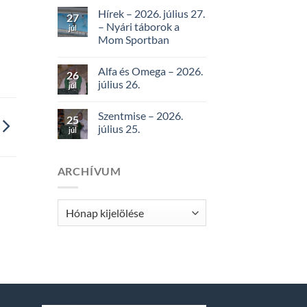
Hírek – 2026. július 27.
27
– Nyári táborok a
júl
Mom Sportban
Alfa és Omega – 2026.
26
július 26.
júl
Szentmise – 2026.
25
július 25.
júl
ARCHÍVUM
Archívum