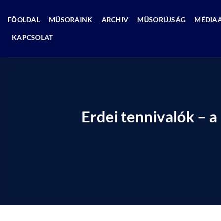
Skip
to
FŐOLDAL
MŰSORAINK
ARCHIV
MŰSORÚJSÁG
MÉDIA
content
KAPCSOLAT
Erdei tennivalók – a