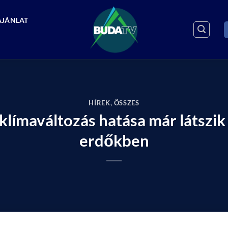
AJÁNLAT
HÍREK
,
ÖSSZES
 klímaváltozás hatása már látszi
erdőkben