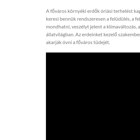
A főváros környéki erdők óriási terhelést k
keresi bennük rendszeresen a felüdülés, a f
mondhatni, veszélyt jelent a klímaváltozás,
állatvilágban. Az erdeinket kezelő szakemb
akarják óvni a főváros tüdejét.