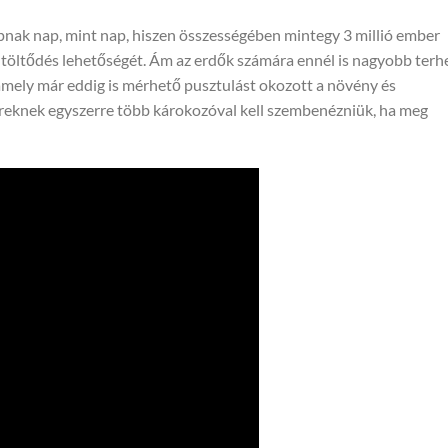
apnak nap, mint nap, hiszen összességében mintegy 3 millió ember
eltöltődés lehetőségét. Ám az erdők számára ennél is nagyobb terhe
 amely már eddig is mérhető pusztulást okozott a növény és
ereknek egyszerre több károkozóval kell szembenézniük, ha meg