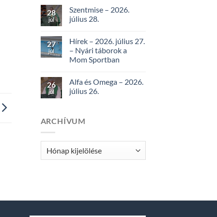
Szentmise – 2026.
28
július 28.
júl
Hírek – 2026. július 27.
27
– Nyári táborok a
júl
Mom Sportban
Alfa és Omega – 2026.
26
július 26.
júl
ARCHÍVUM
Archívum