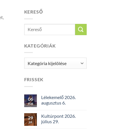
KERESŐ
t,
KATEGÓRIÁK
Kategóriák
FRISSEK
Lélekemelő 2026.
06
augusztus 6.
aug
Kultúrpont 2026.
29
július 29.
júl