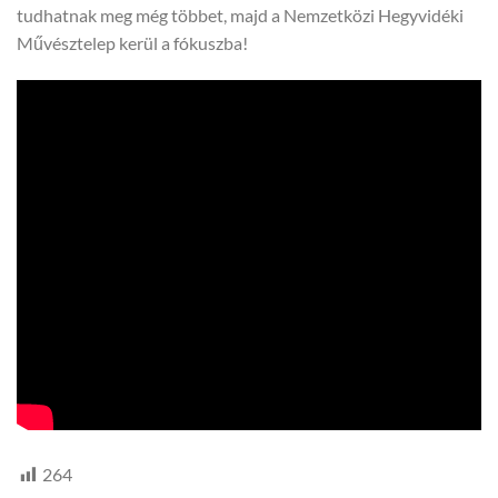
tudhatnak meg még többet, majd a Nemzetközi Hegyvidéki
Művésztelep kerül a fókuszba!
264