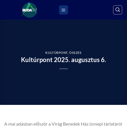
Skip
to
content
KULTÚRPONT
,
ÖSSZES
Kultúrpont 2025. augusztus 6.
A mai adásban először a Virág Benedek Ház ünnepi tárlatáról