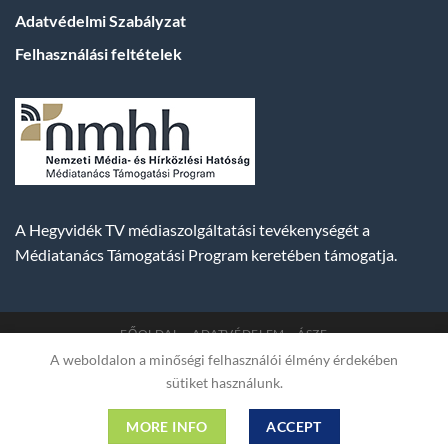
Adatvédelmi Szabályzat
Felhasználási feltételek
A Hegyvidék TV médiaszolgáltatási tevékenységét a
Médiatanács Támogatási Program keretében támogatja.
FŐOLDAL
ADATVÉDELEM
ÁSZF
A weboldalon a minőségi felhasználói élmény érdekében
Copyright 2007-2026 © BUDA TV |
Hegyvidék Média
sütiket használunk.
Műsorszolgáltató Kft. | Budapest, Hungary, XII. Hajnóczy József
utca 2. fszt. | Cg. 01-09-882523 | A weboldal 256 bit SSL COMODO
MORE INFO
ACCEPT
titkosítással védve