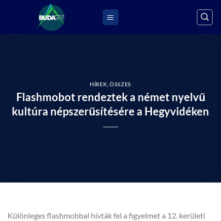
Skip
to
content
HÍREK
,
ÖSSZES
Flashmobot rendeztek a német nyelvű
kultúra népszerűsítésére a Hegyvidéken
Különleges flashmobbal hívták fel a figyelmet a 12. kerületi