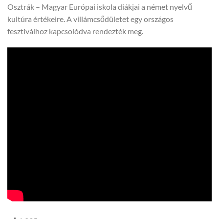
Osztrák – Magyar Európai iskola diákjai a német nyelvű
kultúra értékeire. A villámcsődületet egy országos
fesztiválhoz kapcsolódva rendezték meg.