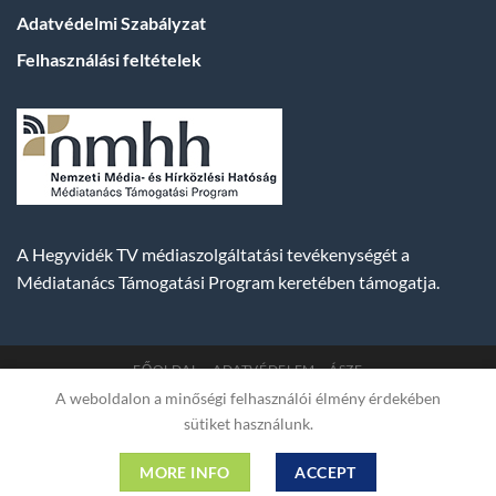
Adatvédelmi Szabályzat
Felhasználási feltételek
A Hegyvidék TV médiaszolgáltatási tevékenységét a
Médiatanács Támogatási Program keretében támogatja.
FŐOLDAL
ADATVÉDELEM
ÁSZF
A weboldalon a minőségi felhasználói élmény érdekében
Copyright 2007-2026 © BUDA TV |
Hegyvidék Média
sütiket használunk.
Műsorszolgáltató Kft. | Budapest, Hungary, XII. Hajnóczy József
utca 2. fszt. | Cg. 01-09-882523 | A weboldal 256 bit SSL COMODO
MORE INFO
ACCEPT
titkosítással védve