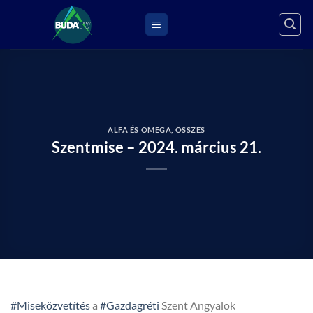
Skip
to
content
ALFA ÉS OMEGA
,
ÖSSZES
Szentmise – 2024. március 21.
#Miseközvetítés
a
#Gazdagréti
Szent Angyalok