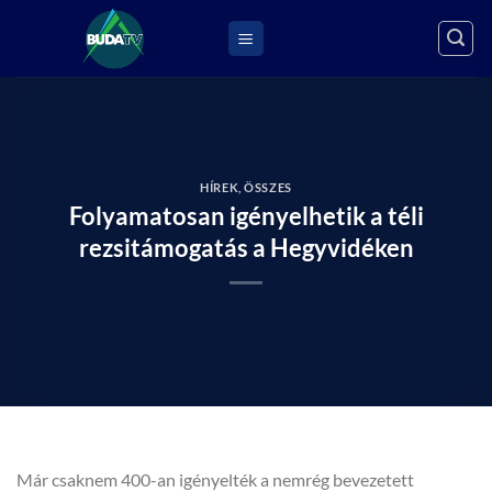
Skip
to
content
HÍREK
,
ÖSSZES
Folyamatosan igényelhetik a téli
rezsitámogatás a Hegyvidéken
Már csaknem 400-an igényelték a nemrég bevezetett