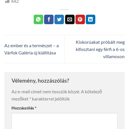
442
Kiskorúakat próbált meg
Az ember és a természet – a
kifosztani egy férfi a 6-os
Várfok Galéria új kiállítása
villamoson
Vélemény, hozzászólás?
Az e-mail címet nem tesszük közzé.
A kötelező
mezőket
*
karakterrel jelöltük
Hozzászólás
*