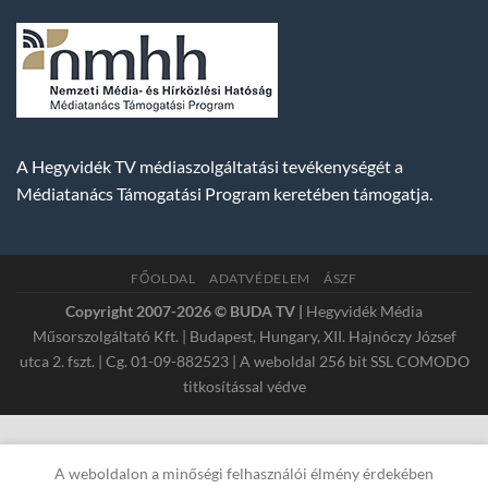
A Hegyvidék TV médiaszolgáltatási tevékenységét a
Médiatanács Támogatási Program keretében támogatja.
FŐOLDAL
ADATVÉDELEM
ÁSZF
Copyright 2007-2026 © BUDA TV |
Hegyvidék Média
Műsorszolgáltató Kft. | Budapest, Hungary, XII. Hajnóczy József
utca 2. fszt. | Cg. 01-09-882523 | A weboldal 256 bit SSL COMODO
titkosítással védve
A weboldalon a minőségi felhasználói élmény érdekében