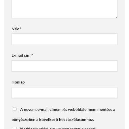
Név
*
E-mail cím
*
Honlap
A nevem, e-mail címem, és weboldalcímem mentése a
böngészőben a következő hozzászólásomhoz.
Notify me of follow-up comments by email.