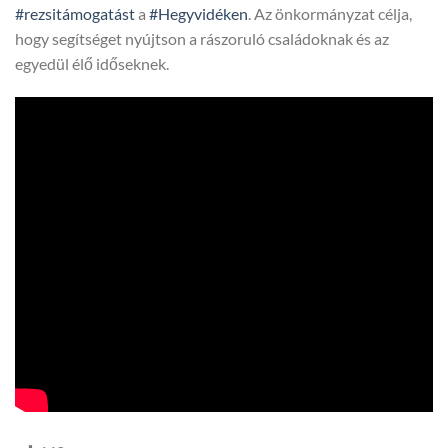
#rezsitámogatást
a
#Hegyvidéken
. Az önkormányzat célja,
hogy segítséget nyújtson a rászoruló családoknak és az
egyedül élő időseknek.