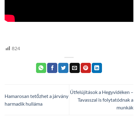
HTV,
hegyvidek
824
Útfelújítások a Hegyvidéken –
Hamarosan tetőzhet a járvány
Tavasszal is folytatódnak a
harmadik hulláma
munkák