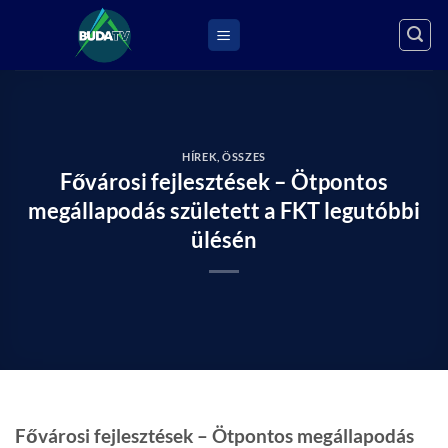
Skip
to
content
HÍREK
,
ÖSSZES
Fővárosi fejlesztések – Ötpontos
megállapodás született a FKT legutóbbi
ülésén
Fővárosi fejlesztések – Ötpontos megállapodás