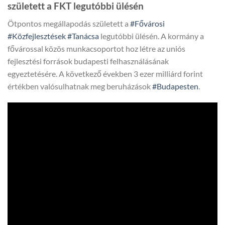
született a FKT legutóbbi ülésén
Ötpontos megállapodás született a
#Fővárosi
#Közfejlesztések
#Tanácsa
legutóbbi ülésén. A kormány a
fővárossal közös munkacsoportot hoz létre az uniós
fejlesztési források budapesti felhasználásának
egyeztetésére. A következő években 3 ezer milliárd forint
értékben valósulhatnak meg beruházások
#Budapesten
.