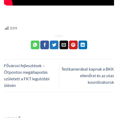
HTV,
hegyvidek
899
Fővárosi fejlesztések –
Testkamerákat kapnak a BKK
Ötpontos megállapodás
ellenőrei és az utas
született a FKT legutóbbi
koordinátorok
ülésén