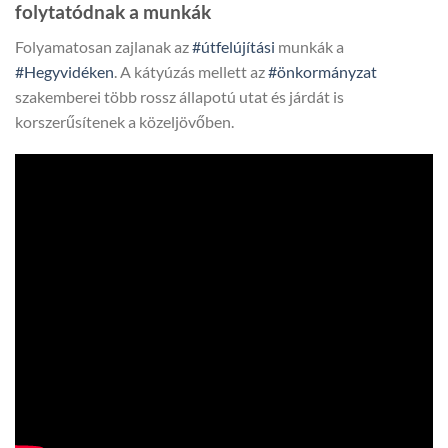
folytatódnak a munkák
Folyamatosan zajlanak az
#útfelújítási
munkák a
#Hegyvidéken
. A kátyúzás mellett az
#önkormányzat
szakemberei több rossz állapotú utat és járdát is
korszerűsítenek a közeljövőben.