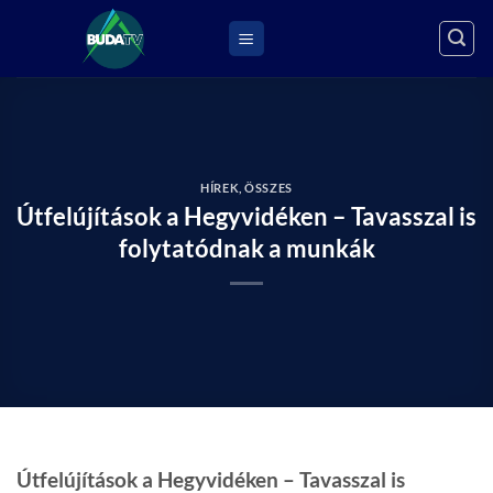
Skip
to
content
HÍREK
,
ÖSSZES
Útfelújítások a Hegyvidéken – Tavasszal is
folytatódnak a munkák
Útfelújítások a Hegyvidéken – Tavasszal is