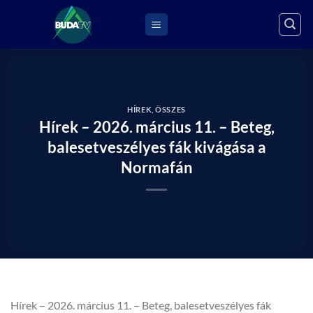
Skip
to
content
HÍREK
,
ÖSSZES
Hírek – 2026. március 11. – Beteg,
balesetveszélyes fák kivágása a
Normafán
Hírek – 2026. március 11. – Beteg, balesetveszélyes fák