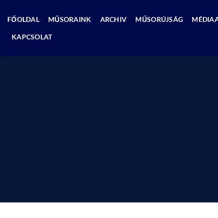
Skip
to
FŐOLDAL
MŰSORAINK
ARCHIV
MŰSORÚJSÁG
MÉDIA
content
KAPCSOLAT