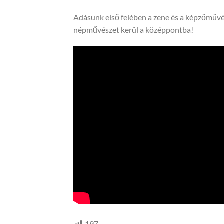
Adásunk első felében a zene és a képzőművé
népművészet kerül a középpontba!
197