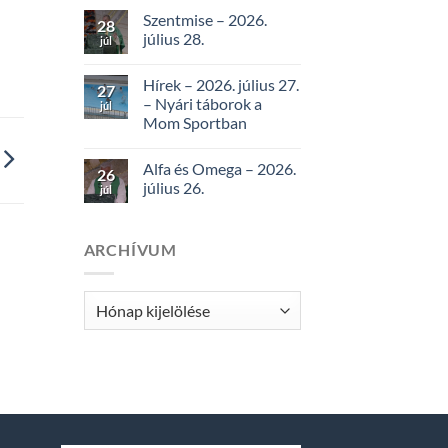
Szentmise – 2026.
28
július 28.
júl
Hírek – 2026. július 27.
27
– Nyári táborok a
júl
Mom Sportban
Alfa és Omega – 2026.
26
július 26.
júl
ARCHÍVUM
Archívum