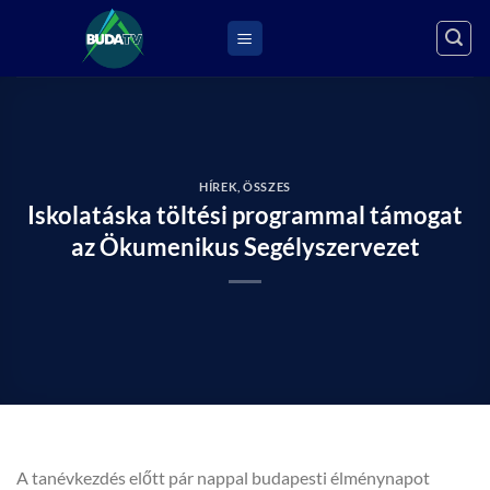
Skip
to
content
HÍREK
,
ÖSSZES
Iskolatáska töltési programmal támogat
az Ökumenikus Segélyszervezet
A tanévkezdés előtt pár nappal budapesti élménynapot