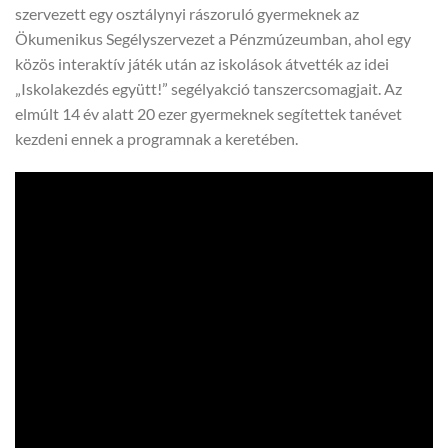
szervezett egy osztálynyi rászoruló gyermeknek az
Ökumenikus Segélyszervezet a Pénzmúzeumban, ahol egy
közös interaktív játék után az iskolások átvették az idei
„Iskolakezdés együtt!” segélyakció tanszercsomagjait. Az
elmúlt 14 év alatt 20 ezer gyermeknek segítettek tanévet
kezdeni ennek a programnak a keretében.