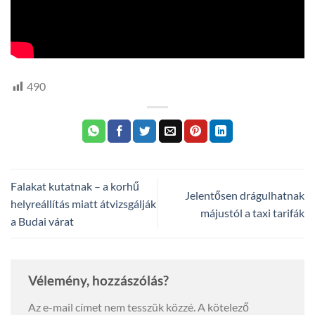
490
Falakat kutatnak – a korhű
Jelentősen drágulhatnak
helyreállítás miatt átvizsgálják
májustól a taxi tarifák
a Budai várat
Vélemény, hozzászólás?
Az e-mail címet nem tesszük közzé.
A kötelező