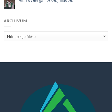
Alfa és Omega – 2026. július 26.
26
júl
ARCHÍVUM
Archívum