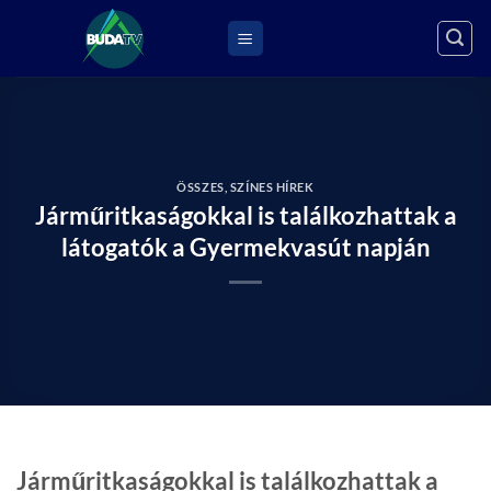
Skip
to
content
ÖSSZES
,
SZÍNES HÍREK
Járműritkaságokkal is találkozhattak a
látogatók a Gyermekvasút napján
Járműritkaságokkal is találkozhattak a