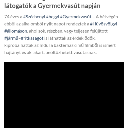
látogatók a Gyermekvasút napján
74 éves a
#Széchenyi
#hegyi
#Gyermekvasút
– A hétvégén
ebből az alkalomból nyílt napot rendeztek a
#Hűvösvölgyi
#állomáson
, ahol sok, részben, vagy teljesen felújított
#jármű
–
#ritkaságot
is láthattak az érdeklődők,
kipróbálhatták az Indul a bakterház című filmből is ismert
hajtányt és aki akart, beöltözhetett vasutasnak.