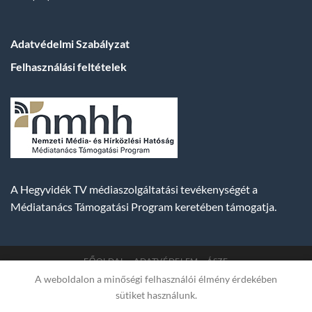
Adatvédelmi Szabályzat
Felhasználási feltételek
A Hegyvidék TV médiaszolgáltatási tevékenységét a
Médiatanács Támogatási Program keretében támogatja.
FŐOLDAL
ADATVÉDELEM
ÁSZF
A weboldalon a minőségi felhasználói élmény érdekében
Copyright 2007-2026 © BUDA TV |
Hegyvidék Média
sütiket használunk.
Műsorszolgáltató Kft. | Budapest, Hungary, XII. Hajnóczy József