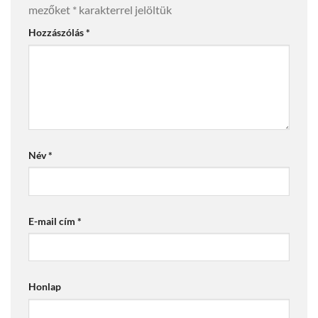
mezőket
*
karakterrel jelöltük
Hozzászólás
*
Név
*
E-mail cím
*
Honlap