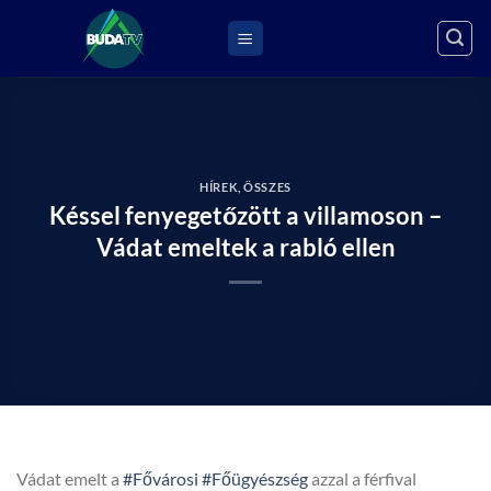
Skip
to
content
HÍREK
,
ÖSSZES
Késsel fenyegetőzött a villamoson –
Vádat emeltek a rabló ellen
Vádat emelt a
#Fővárosi
#Főügyészség
azzal a férfival