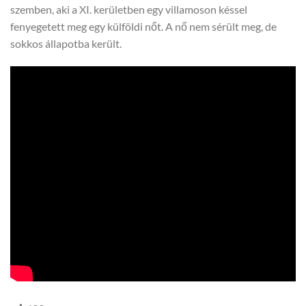
szemben, aki a XI. kerületben egy villamoson késsel
fenyegetett meg egy külföldi nőt. A nő nem sérült meg, de
sokkos állapotba került.