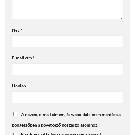
Név
*
E-mail cím
*
Honlap
A nevem, e-mail címem, és weboldalcímem mentése a
böngészőben a következő hozzászólásomhoz.
Notify me of follow-up comments by email.