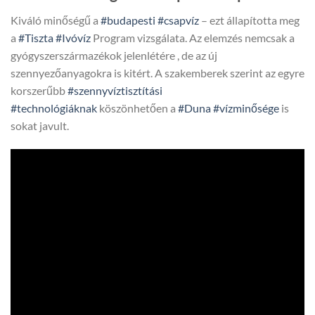
Kiváló minőségű a
#budapesti
#csapvíz
– ezt állapította meg
a
#Tiszta
#Ivóvíz
Program vizsgálata. Az elemzés nemcsak a
gyógyszerszármazékok jelenlétére , de az új
szennyezőanyagokra is kitért. A szakemberek szerint az egyre
korszerűbb
#szennyvíztisztítási
#technológiáknak
köszönhetően a
#Duna
#vízminősége
is
sokat javult.