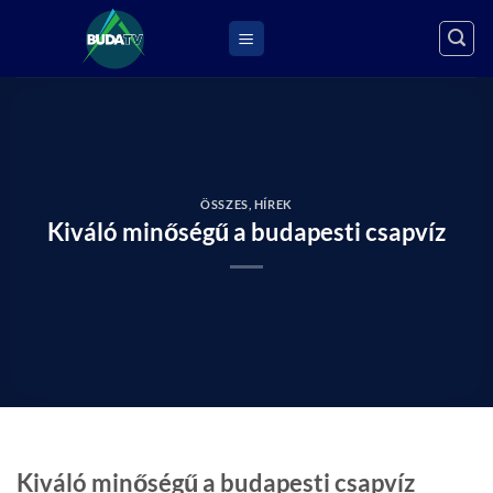
Skip
to
content
ÖSSZES
,
HÍREK
Kiváló minőségű a budapesti csapvíz
Kiváló minőségű a budapesti csapvíz