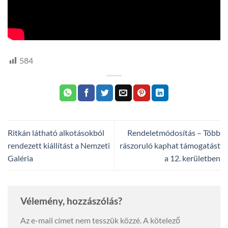
584
Ritkán látható alkotásokból
Rendeletmódosítás – Több
rendezett kiállítást a Nemzeti
rászoruló kaphat támogatást
Galéria
a 12. kerületben
Vélemény, hozzászólás?
Az e-mail címet nem tesszük közzé.
A kötelező