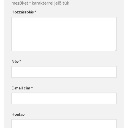
mezőket
*
karakterrel jelöltük
Hozzászólás
*
Név
*
E-mail cím
*
Honlap