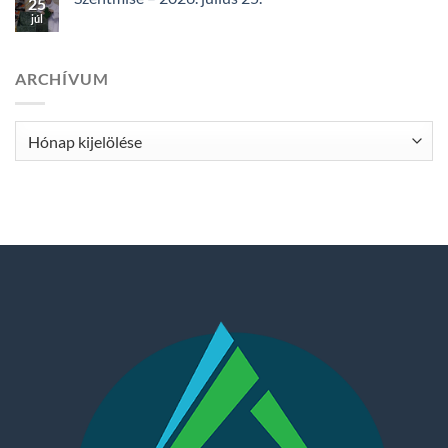
25
júl
ARCHÍVUM
Archívum