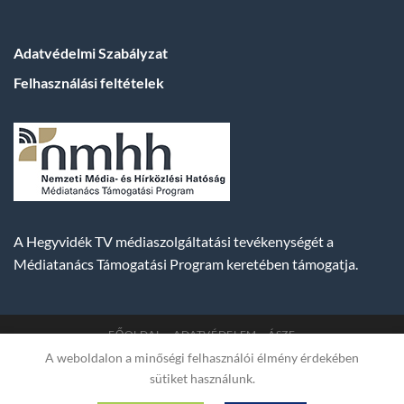
Adatvédelmi Szabályzat
Felhasználási feltételek
A Hegyvidék TV médiaszolgáltatási tevékenységét a
Médiatanács Támogatási Program keretében támogatja.
FŐOLDAL
ADATVÉDELEM
ÁSZF
A weboldalon a minőségi felhasználói élmény érdekében
Copyright 2007-2026 © BUDA TV |
Hegyvidék Média
sütiket használunk.
Műsorszolgáltató Kft. | Budapest, Hungary, XII. Hajnóczy József
utca 2. fszt. | Cg. 01-09-882523 | A weboldal 256 bit SSL COMODO