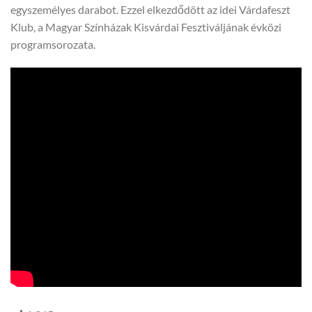
egyszemélyes darabot. Ezzel elkezdődött az idei Várdafeszt
Klub, a Magyar Színházak Kisvárdai Fesztiváljának évközi
programsorozata.