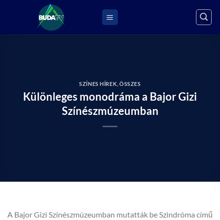
Skip
to
content
SZÍNES HÍREK
,
ÖSSZES
Különleges monodráma a Bajor Gizi
Színészmúzeumban
A Bajor Gizi Színészmúzeumban mutatták be Szindróma című