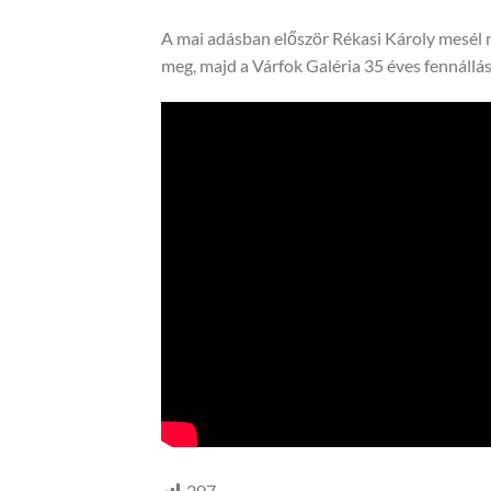
A mai adásban először Rékasi Károly mesél m
meg, majd a Várfok Galéria 35 éves fennállá
207