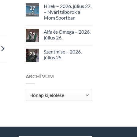
Hírek – 2026. július 27.
27
– Nyári táborok a
júl
Mom Sportban
Alfa és Omega – 2026.
26
július 26.
júl
Szentmise – 2026.
25
július 25.
júl
ARCHÍVUM
Archívum