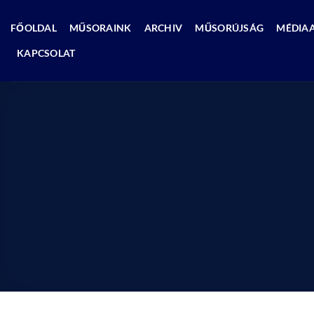
Skip
to
FŐOLDAL
MŰSORAINK
ARCHIV
MŰSORÚJSÁG
MÉDIA
content
KAPCSOLAT