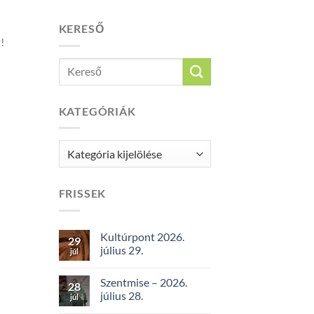
KERESŐ
!
KATEGÓRIÁK
Kategóriák
FRISSEK
Kultúrpont 2026.
29
július 29.
júl
Szentmise – 2026.
28
július 28.
júl