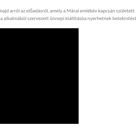
ajd arról az előadásról, amely a Márai emlékév kapcsán született
sa alkalmából szervezett ünnepi kiállításba nyerhetnek betekintést