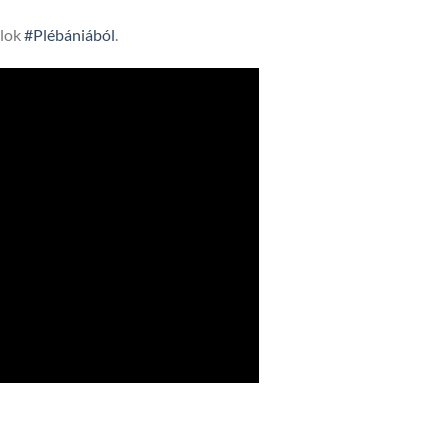
lok
#Plébániából
.