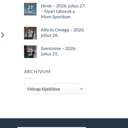
Hírek – 2026. július 27.
27
– Nyári táborok a
júl
Mom Sportban
Alfa és Omega – 2026.
26
július 26.
júl
Szentmise – 2026.
25
július 25.
júl
ARCHÍVUM
Archívum