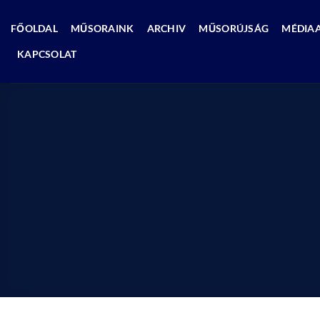
Skip
to
FŐOLDAL
MŰSORAINK
ARCHIV
MŰSORÚJSÁG
MÉDIA
content
KAPCSOLAT