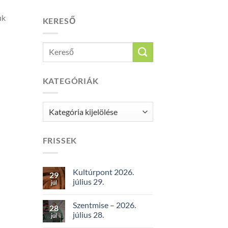
uk
KERESŐ
KATEGÓRIÁK
Kategóriák
FRISSEK
Kultúrpont 2026.
29
július 29.
júl
Szentmise – 2026.
28
július 28.
júl