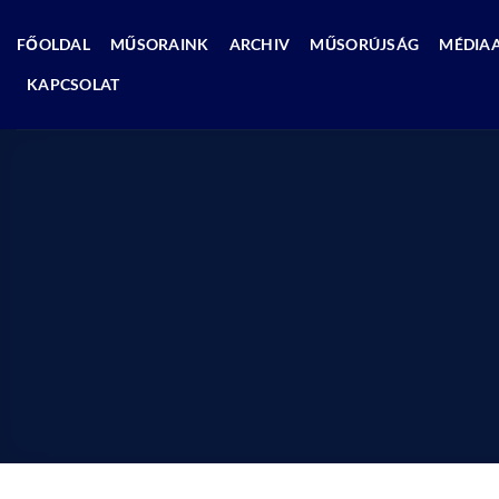
Skip
to
FŐOLDAL
MŰSORAINK
ARCHIV
MŰSORÚJSÁG
MÉDIA
content
KAPCSOLAT