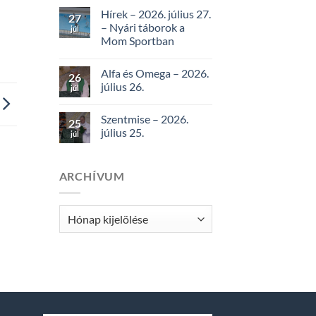
Hírek – 2026. július 27.
27
– Nyári táborok a
júl
Mom Sportban
Alfa és Omega – 2026.
26
július 26.
júl
Szentmise – 2026.
25
július 25.
júl
ARCHÍVUM
Archívum