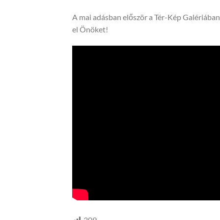
A mai adásban először a Tér-Kép Galériában 
el Önöket!
309